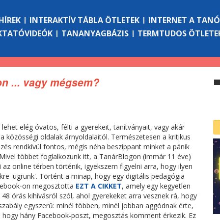
HÍREK
INTERAKTÍV TÁBLA ÖTLETEK
INTERNET A TAN
KTATÓVIDEÓK
TANANYAGBÁZIS
TERMTUDOS ÖTLETE
on ... vagy mégsem?
ehet elég óvatos, félti a gyerekeit, tanítványait, vagy akár
 a közösségi oldalak árnyoldalaitól. Természetesen a kritikus
és rendkívül fontos, mégis néha beszippant minket a pánik
. Mivel többet foglalkozunk itt, a TanárBlogon (immár 11 éve)
az online térben történik, igyekszem figyelni arra, hogy ilyen
kre 'ugrunk'. Történt a minap, hogy egy digitális pedagógia
cebook-on megosztotta
EZT A CIKKET
, amely egy kegyetlen
. 48 órás kihívásról szól, ahol gyerekeket arra vesznek rá, hogy
A szabály egyszerű: minél többen, minél jobban aggódnak érte,
 is, hogy hány Facebook-poszt, megosztás komment érkezik. Ez