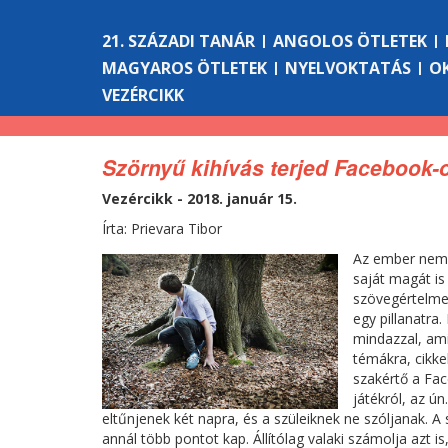
21. SZÁZADI TANÁR
ANGOLOS ÖTLETEK
MAGYAROS ÖTLETEK
NYELVOKTATÁS
O
VEZÉRCIKK
Szörnyű kihívás terjed Facebook-
Vezércikk - 2018. január 15.
Írta: Prievara Tibor
Az ember nem l
saját magát is
szövegértelmez
egy pillanatra
mindazzal, ami 
témákra, cikke
szakértő a Fa
játékról, az ún
eltűnjenek két napra, és a szüleiknek ne szóljanak. 
annál több pontot kap. Állítólag valaki számolja azt