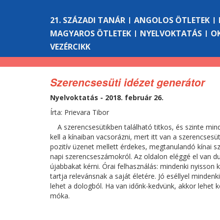
21. SZÁZADI TANÁR
ANGOLOS ÖTLETEK
MAGYAROS ÖTLETEK
NYELVOKTATÁS
O
VEZÉRCIKK
Szerencsesüti idézet generátor
Nyelvoktatás - 2018. február 26.
Írta: Prievara Tibor
A szerencsesütikben található titkos, és szinte m
kell a kínaiban vacsorázni, mert itt van a szerencsesüt
pozitív üzenet mellett érdekes, megtanulandó kínai sz
napi szerencseszámokról. Az oldalon eléggé el van dug
újabbakat kérni. Órai felhasználás: mindenki nyisson k
tartja relevánsnak a saját életére. Jó eséllyel minde
lehet a dologból. Ha van időnk-kedvünk, akkor lehet ké
móka.