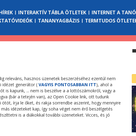
HÍREK
INTERAKTÍV TÁBLA ÖTLETEK
INTERNET A TAN
KTATÓVIDEÓK
TANANYAGBÁZIS
TERMTUDOS ÖTLETE
indig releváns, hasznos üzenetek beszerzéséhez ezentúl nem
i idézet generátor (
VAGYIS PONTOSABBAN ITT
), ahol a
ót is kapunk, ... nem is beszélve a a lottószámokról, vagy a
va (bár a tetején van), az Open Cookie link, ott tudunk
i ötöt, írja le őket, és rakja sorrendbe aszerint, hogy mennyire
nki más idézeteket kap, így soha véget nem érő beszélgetés
szíttetni is a diákokkal további üzeneteket. Vicces, és jó