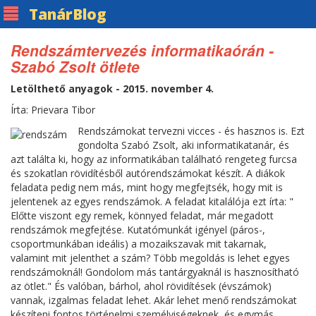
Tanár
Blog
Rendszámtervezés informatikaórán -
Szabó Zsolt ötlete
Letölthető anyagok - 2015. november 4.
Írta: Prievara Tibor
Rendszámokat tervezni vicces - és hasznos is. Ezt
gondolta Szabó Zsolt, aki informatikatanár, és
azt találta ki, hogy az informatikában található rengeteg furcsa
és szokatlan rövidítésből autórendszámokat készít. A diákok
feladata pedig nem más, mint hogy megfejtsék, hogy mit is
jelentenek az egyes rendszámok. A feladat kitalálója ezt írta: "
Előtte viszont egy remek, könnyed feladat, már megadott
rendszámok megfejtése. Kutatómunkát igényel (páros-,
csoportmunkában ideális) a mozaikszavak mit takarnak,
valamint mit jelenthet a szám? Több megoldás is lehet egyes
rendszámoknál! Gondolom más tantárgyaknál is hasznosítható
az ötlet." És valóban, bárhol, ahol rövidítések (évszámok)
vannak, izgalmas feladat lehet. Akár lehet menő rendszámokat
készíteni fontos történelmi személyiségeknek, és egymás