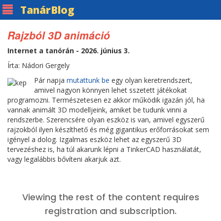
Tanár
Blog
Rajzból 3D animáció
Internet a tanórán - 2026. június 3.
Írta: Nádori Gergely
Pár napja
mutattunk be
egy olyan keretrendszert,
amivel nagyon könnyen lehet sszetett játékokat
programozni. Természetesen ez akkor működik igazán jól, ha
vannak animált 3D modelljeink, amiket be tudunk vinni a
rendszerbe. Szerencsére olyan eszköz is van, amivel egyszerű
rajzokból ilyen készíthető és még gigantikus erőforrásokat sem
igényel a dolog. Izgalmas eszköz lehet az egyszerű 3D
tervezéshez is, ha túl akarunk lépni a TinkerCAD használatát,
vagy legalábbis bővíteni akarjuk azt.