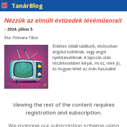
Tanár
Blog
Nézzük az elmúlt évtizedek tévéműsorait
- 2024. július 5.
Írta: Prievara Tibor
Érdekes oldalt találtunk, elsősorban
angolul tudóknak, vagy angol
nyelvtanulóknak. A lapozás után
részletesebben leírjuk, mi ez, mire jó,
és hogyan lehet az órán használni!