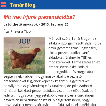
Tanár
Blog
Mit (ne) írjunk prezentációba?
Letölthető anyagok - 2015. február 26.
Írta: Prievara Tibor
Már volt szó a TanárBlogon az
általunk szorgalmazott Slide Force
nevű gyorsreagálású egységről,
akik a prezentációkat tartó
előadókat fülelnék le TEK-es
módszerekkel. Természetesen az
ember gyerekekkel sokkal
megengedőbb, és megpróbál
segíteni nekik abban, hogy mások által is élvezhető
prezentációkat legyenek képesek készíteni. Egy tizedikes
osztályom egy (számukra) elég unalmas, de jól előadható
témában készített prezentációkat, viszont az előadások során
kiderült, hogy sokan jegyzetekből olvastak, és a diák alapján
egyáltalán nem tudtak beszélni. Megígértem nekik, hogy
összegyűjtök néhány jótanácsot, példákkal és ellenpéldákkal a