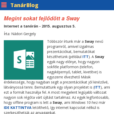
Tanár
Blog
Megint sokat fejlődött a Sway
Internet a tanórán - 2015. augusztus 5.
Írta: Nádori Gergely
Többször írtunk már a
Sway
nevű
programról, amivel izgalmas
prezentációkat, bemutatókat
készíthetünk (például
ITT
). A
Sway
egyik nagy előnye, hogy nagyon
sokféle platformon (telefon,
nagyképernyő, tablet, kivetítve) is
egyszerre élvezhető Másik
érdekessége, hogy nagyban segít a prezentációkat jól kinézővé,
látványossá tenni. Bemutattunk egy olyan projektet is (
ITT
), ami
ezt a formát használja fel. A most megjelent legújabb változat
nagyon sok régóta várt újítást tartalmaz. Az egyik legfontosabb,
hogy offline program is lett a
Sway
, ami
Windows 10
-hez már
IDE KATTINTVA
letölthető, így internet kapcsolat nélkül is
szerkeszthetjük az anyagainkat.