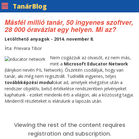
Tanár
Blog
Másfél millió tanár, 50 ingyenes szoftver,
28 000 óravázlat egy helyen. Mi az?
Letölthető anyagok - 2014. november 8.
Írta: Prievara Tibor
Nem csigázzuk az olvasót, ez nem más,
mint a
Microsoft Educator Network
(lánykori nevén PIL Network). Őszintén csodáljuk, hogy van
tanár, aki még nem regisztrált. Tudniillik ingyenes, teljes
továbbképzési modul
okat ad, amelyek elvégzése után a
rendszer objektív, belső értékelése rendszerében jelvényeket
kaphatunk - ezeket mindenki érti a világon, aki a közösség tagja.
Minderről részleteket is elárulunk a lapozás után.