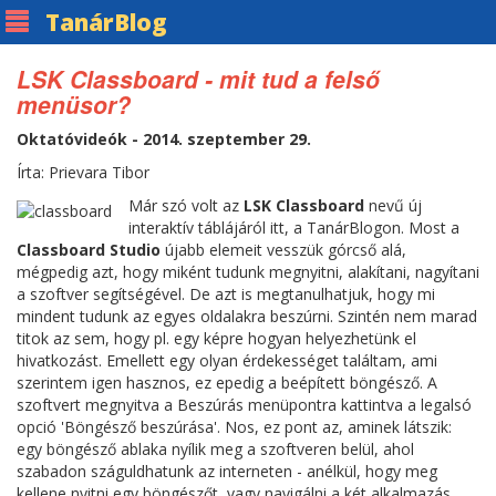
Tanár
Blog
LSK Classboard - mit tud a felső
menüsor?
Oktatóvideók - 2014. szeptember 29.
Írta: Prievara Tibor
Már szó volt az
LSK Classboard
nevű új
interaktív táblájáról itt, a TanárBlogon. Most a
Classboard Studio
újabb elemeit vesszük górcső alá,
mégpedig azt, hogy miként tudunk megnyitni, alakítani, nagyítani
a szoftver segítségével. De azt is megtanulhatjuk, hogy mi
mindent tudunk az egyes oldalakra beszúrni. Szintén nem marad
titok az sem, hogy pl. egy képre hogyan helyezhetünk el
hivatkozást. Emellett egy olyan érdekességet találtam, ami
szerintem igen hasznos, ez epedig a beépített böngésző. A
szoftvert megnyitva a Beszúrás menüpontra kattintva a legalsó
opció 'Böngésző beszúrása'. Nos, ez pont az, aminek látszik:
egy böngésző ablaka nyílik meg a szoftveren belül, ahol
szabadon száguldhatunk az interneten - anélkül, hogy meg
kellene nyitni egy böngészőt, vagy navigálni a két alkalmazás