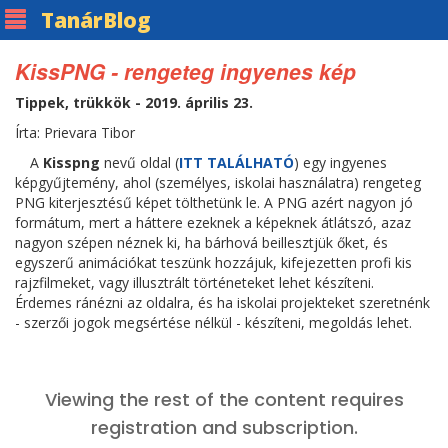
Tanár
Blog
KissPNG - rengeteg ingyenes kép
Tippek, trükkök - 2019. április 23.
Írta: Prievara Tibor
A
Kisspng
nevű oldal (
ITT TALÁLHATÓ
) egy ingyenes
képgyűjtemény, ahol (személyes, iskolai használatra) rengeteg
PNG kiterjesztésű képet tölthetünk le. A PNG azért nagyon jó
formátum, mert a háttere ezeknek a képeknek átlátszó, azaz
nagyon szépen néznek ki, ha bárhová beillesztjük őket, és
egyszerű animációkat teszünk hozzájuk, kifejezetten profi kis
rajzfilmeket, vagy illusztrált történeteket lehet készíteni.
Érdemes ránézni az oldalra, és ha iskolai projekteket szeretnénk
- szerzői jogok megsértése nélkül - készíteni, megoldás lehet.