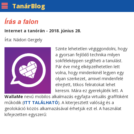
Tanár
Blog
Írás a falon
Internet a tanórán - 2018. június 28.
Írta: Nádori Gergely
Szinte lehetetlen végiggondolni, hogy
a gyorsan fejlődő technika milyen
sokféleképpen segítheti a tanulást.
Pár éve még elképzelhetetlen lett
volna, hogy mindenkinél legyen egy
olyan szerkezet, amivel mindenfelé
elrejtett, titkos feliratokat lehet
keresni. Mára ez gyerekjáték lett. A
WallaMe
nevű mobilos alkalmazás egyfajta virtuális graffitiként
működik (
ITT TALÁLHATÓ
). A kiterjesztett valóság és a
geolokáció közös alkamazásával érhetjük ezt el. A használat
kifejezetten egyszerű: