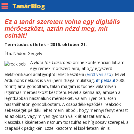
Tanár
Blog
Ez a tanár szeretett volna egy digitális
mérőeszközt, aztán nézd meg, mit
csinált!
Termtudos ötletek - 2016. október 21.
Írta: Nádori Gergely
A
Hack the Classroom
online konferencián láttam
egy remek módszert arra, ahogy egyszerű
elektronikából adatgyűjtőt lehet készíteni (
erről van szó
). Mivel
Arduinonk nekünk is van (nem drága mulatság,
itt például
2000
forint) arra gondoltam, talán magam is tudnék valamilyen
izgalmas mérőeszközt készíteni. Mivel a kémia az, amiben a
legritkábban használunk méréseket, valami ilyen területen
használhatón gondolkodtam. A csapadékképződési reakciók
sebességét például lehet mérni abból, hogy mennyi fényt ereszt
át az oldat, vagy milyen gyorsan válik átlátszatlanná. A
klasszikus kísérletben nátrium-tioszulfát és híg sósav szerepel, a
csapadék pedig kén. Ezzel kezdtem el kísérletezni én is.