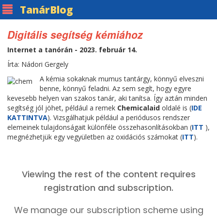
Tanár
Blog
Digitális segítség kémiához
Internet a tanórán - 2023. február 14.
Írta: Nádori Gergely
A kémia sokaknak mumus tantárgy, könnyű elveszni
benne, könnyű feladni. Az sem segít, hogy egyre
kevesebb helyen van szakos tanár, aki tanítsa. Így aztán minden
segítség jól jöhet, például a remek
Chemicalaid
oldalé is (
IDE
KATTINTVA
). Vizsgálhatjuk például a periódusos rendszer
elemeinek tulajdonságait különféle összehasonlításokban (
ITT
),
megnézhetjük egy vegyületben az oxidációs számokat (
ITT
).