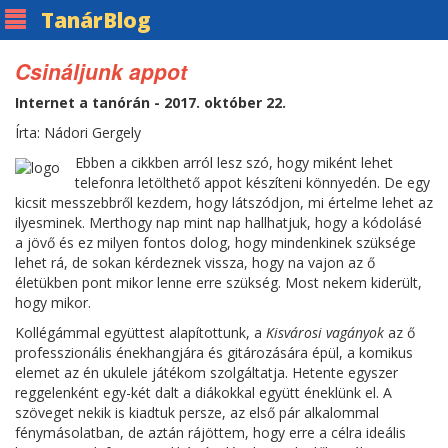
Tanár
Blog
Csináljunk appot
Internet a tanórán - 2017. október 22.
Írta: Nádori Gergely
Ebben a cikkben arról lesz szó, hogy miként lehet
telefonra letölthető appot készíteni könnyedén. De egy
kicsit messzebbről kezdem, hogy látszódjon, mi értelme lehet az
ilyesminek. Merthogy nap mint nap hallhatjuk, hogy a kódolásé
a jövő és ez milyen fontos dolog, hogy mindenkinek szüksége
lehet rá, de sokan kérdeznek vissza, hogy na vajon az ő
életükben pont mikor lenne erre szükség. Most nekem kiderült,
hogy mikor.
Kollégámmal együttest alapítottunk, a
Kisvárosi vagányok
az ő
professzionális énekhangjára és gitározására épül, a komikus
elemet az én ukulele játékom szolgáltatja. Hetente egyszer
reggelenként egy-két dalt a diákokkal együtt éneklünk el. A
szöveget nekik is kiadtuk persze, az első pár alkalommal
fénymásolatban, de aztán rájöttem, hogy erre a célra ideális