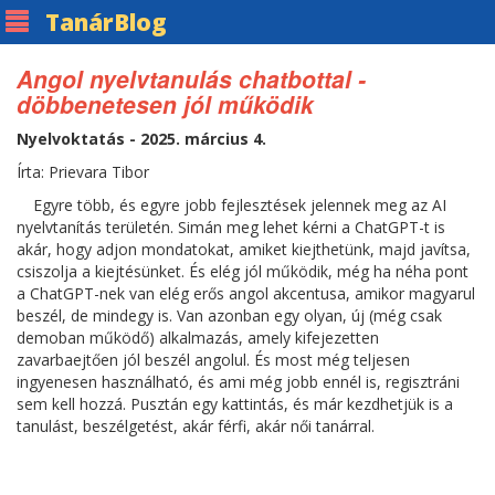
Tanár
Blog
Angol nyelvtanulás chatbottal -
döbbenetesen jól működik
Nyelvoktatás - 2025. március 4.
Írta: Prievara Tibor
Egyre több, és egyre jobb fejlesztések jelennek meg az AI
nyelvtanítás területén. Simán meg lehet kérni a ChatGPT-t is
akár, hogy adjon mondatokat, amiket kiejthetünk, majd javítsa,
csiszolja a kiejtésünket. És elég jól működik, még ha néha pont
a ChatGPT-nek van elég erős angol akcentusa, amikor magyarul
beszél, de mindegy is. Van azonban egy olyan, új (még csak
demoban működő) alkalmazás, amely kifejezetten
zavarbaejtően jól beszél angolul. És most még teljesen
ingyenesen használható, és ami még jobb ennél is, regisztráni
sem kell hozzá. Pusztán egy kattintás, és már kezdhetjük is a
tanulást, beszélgetést, akár férfi, akár női tanárral.