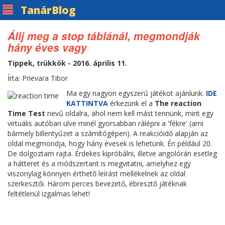
Tanár
Blog
Állj meg a stop táblánál, megmondják
hány éves vagy
Tippek, trükkök - 2016. április 11.
Írta: Prievara Tibor
Ma egy nagyon egyszerű játékot ajánlunk.
IDE
KATTINTVA
érkezünk el a
The reaction
Time Test
nevű oldalra, ahol nem kell mást tennünk, mint egy
virtuális autóban ülve minél gyorsabban rálépni a 'fékre' (ami
bármely billentyűzet a számítógépen). A reakcióidő alapján az
oldal megmondja, hogy hány évesek is lehetünk. Én például 20.
De dolgoztam rajta. Érdekes kipróbálni, illetve angolórán esetleg
a hátteret és a módszertant is megvitatni, amelyhez egy
viszonylag könnyen érthető leírást mellékelnek az oldal
szerkesztői. Három perces bevezető, ébresztő játéknak
feltétlenül izgalmas lehet!