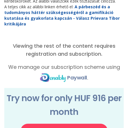
kérdésköröket. Az alábbi válaszcikk ezek tisztázását célozza.
A teljes cikk az alábbi linken érhető el:
A párbeszéd és a
tudományos háttér szükségességéről a gamifikáció
kutatása és gyakorlata kapcsán - Válasz Prievara Tibor
kritikájára