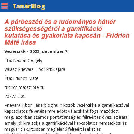
Tanár
Blog
A párbeszéd és a tudományos háttér
szükségességéről a gamifikáció
kutatása és gyakorlata kapcsán - Fridrich
Máté írása
Vezércikk - 2022. december 7.
Írta: Nádori Gergely
Válasz Prievara Tibor kritikájára
Írta: Fridrich Máté
fridrich.mate@pte.hu
2022.12.05.
Prievara Tibor Tanárblog.hu-n közölt vezércikke a gamifikációval
kapcsolatos felvetéseimre adott válaszként fogalmazódott
meg, azonban számos pontatlanság és félreértés övezi az írást,
amely jól kirajzolja a gamifikációval kapcsolatos nemzetközi és
magyar diskurzusban megjelenő félreértéseket és