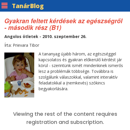
Tanár
Blog
Gyakran feltett kérdések az egészségről
- második rész (B1)
Angolos ötletek - 2010. szeptember 26.
Írta: Prievara Tibor
A tananyag újabb három, az egészséggel
kapcsolatos és gyakran előkerülő kérdést jár
körül - szerintünk ismét mindenkinek ismerős
lesz a problémák többsége. Továbbra is
szolgálunk válaszokkal, valamint interaktív
feladatokkal a (nemkevés) szókincs
begyakorlására.