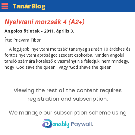
Tanár
Blog
Nyelvtani morzsák 4 (A2+)
Angolos ötletek - 2011. április 3.
Írta: Prievara Tibor
A legújabb 'nyelvtani morzsák' tananyag szintén 10 érdekes és
fontos nyelvtani apróságot szedett csokorba. Minden angolul
tanuló számára kötelező olvasmány! Ne feledjük: nem mindegy,
hogy 'God save the queen', vagy 'God shave the queen.'