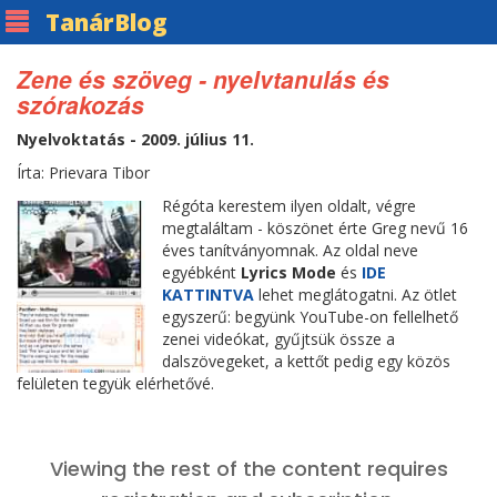
Tanár
Blog
Zene és szöveg - nyelvtanulás és
szórakozás
Nyelvoktatás - 2009. július 11.
Írta: Prievara Tibor
Régóta kerestem ilyen oldalt, végre
megtaláltam - köszönet érte Greg nevű 16
éves tanítványomnak. Az oldal neve
egyébként
Lyrics Mode
és
IDE
KATTINTVA
lehet meglátogatni. Az ötlet
egyszerű: begyünk YouTube-on fellelhető
zenei videókat, gyűjtsük össze a
dalszövegeket, a kettőt pedig egy közös
felületen tegyük elérhetővé.