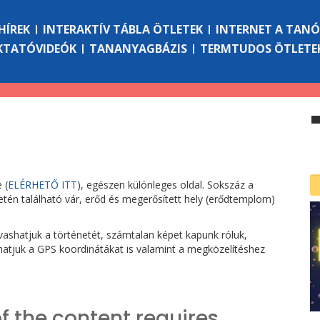
HÍREK
INTERAKTÍV TÁBLA ÖTLETEK
INTERNET A TAN
KTATÓVIDEÓK
TANANYAGBÁZIS
TERMTUDOS ÖTLETE
 (
ELÉRHETŐ ITT
), egészen különleges oldal. Sokszáz a
tén található vár, erőd és megerősített hely (erődtemplom)
ashatjuk a történetét, számtalan képet kapunk róluk,
atjuk a GPS koordinátákat is valamint a megközelítéshez