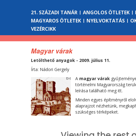
21. SZÁZADI TANÁR
ANGOLOS ÖTLETEK
MAGYAROS ÖTLETEK
NYELVOKTATÁS
O
VEZÉRCIKK
Magyar várak
Letölthető anyagok - 2009. július 11.
Írta: Nádori Gergely
A
magyar várak
gyűjteménye
történelmi Magyarország terüle
leírása található meg itt.
Minden egyes építményről elolv
alaprajzot nézhetünk, megkaph
szükséges térképeket.