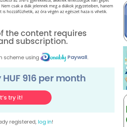
 Azoktól az SNI-s gyerekektől, akiknek lehetőségük van gépet
. Nem csak a diák jelennek meg a diákok jegyzeteiben, hanem
t is hozzáfűzhetik, az óra végén az egészet haza is vihetik.