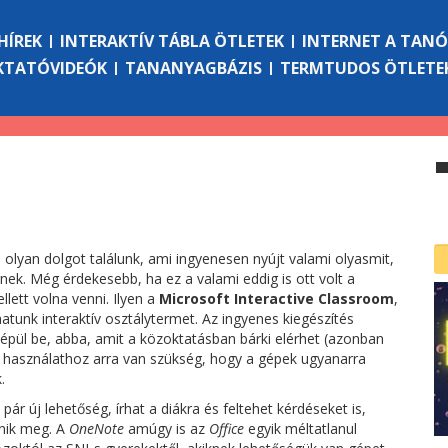
HÍREK
INTERAKTÍV TÁBLA ÖTLETEK
INTERNET A TAN
KTATÓVIDEÓK
TANANYAGBÁZIS
TERMTUDOS ÖTLETE
olyan dolgot találunk, ami ingyenesen nyújt valami olyasmit,
ek. Még érdekesebb, ha ez a valami eddig is ott volt a
llett volna venni. Ilyen a
Microsoft Interactive Classroom
,
tunk interaktív osztálytermet. Az ingyenes kiegészítés
pül be, abba, amit a közoktatásban bárki elérhet (azonban
ös használathoz arra van szükség, hogy a gépek ugyanarra
.
pár új lehetőség, írhat a diákra és feltehet kérdéseket is,
nik meg. A
OneNote
amúgy is az
Office
egyik méltatlanul