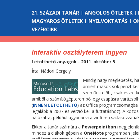
21. SZÁZADI TANÁR
ANGOLOS ÖTLETEK
MAGYAROS ÖTLETEK
NYELVOKTATÁS
O
VEZÉRCIKK
Interaktív osztályterem ingyen
Letölthető anyagok - 2011. október 5.
Írta: Nádori Gergely
Mindig nagy meglepetés, ha 
amiért mások sok pénzt kérn
szemünk előtt, csak észre ke
amiből a számítógépteremből egy csapásra varázsolha
(
INNEN LETÖLTHETŐ
) az Office programcsomagba é
legalább a 2007-es verzió kell a futtatáshoz). A köz
hálózatra, például ugyanarra a wi-fi-re csatlakozzanak
Ekkor a tanár számára a
Powerpointban
megjelenik 
mindez a diákok gépein a
OneNote
programban jele