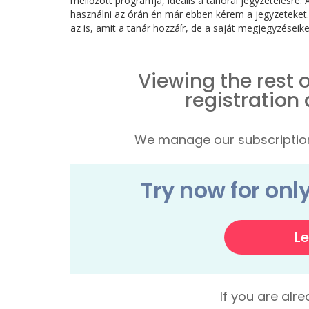
mellőzött programja, ideális a tanórai jegyzetelésre.
használni az órán én már ebben kérem a jegyzeteket
az is, amit a tanár hozzáír, de a saját megjegyzéseike