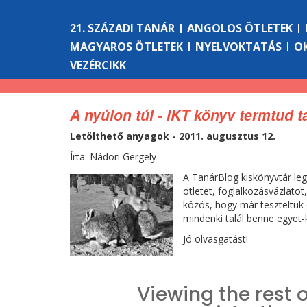
21. SZÁZADI TANÁR
ANGOLOS ÖTLETEK
MAGYAROS ÖTLETEK
NYELVOKTATÁS
O
VEZÉRCIKK
A nyúlon túl - IKT könyv termtud 
Letölthető anyagok - 2011. augusztus 12.
Írta: Nádori Gergely
A TanárBlog kiskönyvtár le
ötletet, foglalkozásvázlato
közös, hogy már teszteltük 
mindenki talál benne egyet-
Jó olvasgatást!