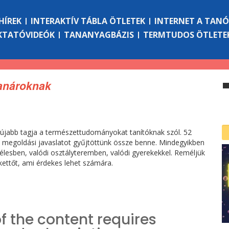
HÍREK
INTERAKTÍV TÁBLA ÖTLETEK
INTERNET A TAN
KTATÓVIDEÓK
TANANYAGBÁZIS
TERMTUDOS ÖTLETE
tanároknak
gújabb tagja a természettudományokat tanítóknak szól. 52
t, megoldási javaslatot gyűjtöttünk össze benne. Mindegyikben
élesben, valódi osztályteremben, valódi gyerekekkel. Reméljük
kettőt, ami érdekes lehet számára.