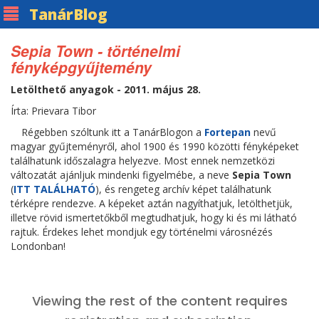
Tanár
Blog
Sepia Town - történelmi
fényképgyűjtemény
Letölthető anyagok - 2011. május 28.
Írta: Prievara Tibor
Régebben szóltunk itt a TanárBlogon a
Fortepan
nevű
magyar gyűjteményről, ahol 1900 és 1990 közötti fényképeket
találhatunk időszalagra helyezve. Most ennek nemzetközi
változatát ajánljuk mindenki figyelmébe, a neve
Sepia Town
(
ITT TALÁLHATÓ
), és rengeteg archív képet találhatunk
térképre rendezve. A képeket aztán nagyíthatjuk, letölthetjük,
illetve rövid ismertetőkből megtudhatjuk, hogy ki és mi látható
rajtuk. Érdekes lehet mondjuk egy történelmi városnézés
Londonban!