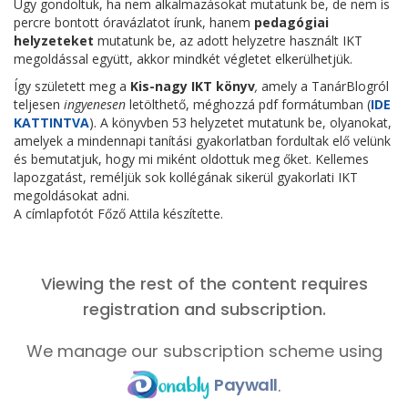
Úgy gondoltuk, ha nem alkalmazásokat mutatunk be, de nem is
percre bontott óravázlatot írunk, hanem
pedagógiai
helyzeteket
mutatunk be, az adott helyzetre használt IKT
megoldással együtt, akkor mindkét végletet elkerülhetjük.
Így született meg a
Kis-nagy IKT könyv
,
amely a TanárBlogról
teljesen
ingyenesen
letölthető, méghozzá pdf formátumban (
IDE
KATTINTVA
). A könyvben 53 helyzetet mutatunk be, olyanokat,
amelyek a mindennapi tanítási gyakorlatban fordultak elő velünk
és bemutatjuk, hogy mi miként oldottuk meg őket. Kellemes
lapozgatást, reméljük sok kollégának sikerül gyakorlati IKT
megoldásokat adni.
A címlapfotót Főző Attila készítette.