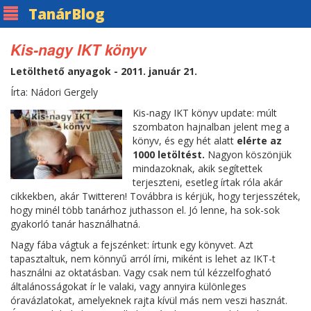
Tanár
Blog
Kis-nagy IKT könyv
Letölthető anyagok - 2011. január 21.
Írta: Nádori Gergely
Kis-nagy IKT könyv update: múlt
szombaton hajnalban jelent meg a
könyv, és egy hét alatt
elérte az
1000 letöltést.
Nagyon köszönjük
mindazoknak, akik segítettek
terjeszteni, esetleg írtak róla akár
cikkekben, akár Twitteren! Továbbra is kérjük, hogy terjesszétek,
hogy minél több tanárhoz juthasson el. Jó lenne, ha sok-sok
gyakorló tanár használhatná.
Nagy fába vágtuk a fejszénket: írtunk egy könyvet. Azt
tapasztaltuk, nem könnyű arról írni, miként is lehet az IKT-t
használni az oktatásban. Vagy csak nem túl kézzelfogható
általánosságokat ír le valaki, vagy annyira különleges
óravázlatokat, amelyeknek rajta kívül más nem veszi hasznát.