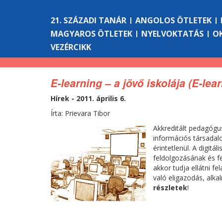
21. SZÁZADI TANÁR
ANGOLOS ÖTLETEK
MAGYAROS ÖTLETEK
NYELVOKTATÁS
O
VEZÉRCIKK
E-learning – a jövő iskolája (E-lea
Hírek - 2011. április 6.
Írta: Prievara Tibor
Akkreditált pedagóg
információs társadal
érintetlenül. A digit
feldolgozásának és fe
akkor tudja ellátni f
való eligazodás, alk
részletek
!