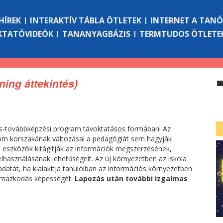
HÍREK
INTERAKTÍV TÁBLA ÖTLETEK
INTERNET A TAN
KTATÓVIDEÓK
TANANYAGBÁZIS
TERMTUDOS ÖTLETE
rning áttekintés)
us-továbbképzési program távoktatásos formában! Az
om korszakának változásai a pedagógiát sem hagyják
ális eszközök kitágítják az információk megszerzésének,
lhasználásának lehetőségeit. Az új környezetben az iskola
eladatát, ha kialakítja tanulóiban az információs környezetben
almazkodás képességét.
Lapozás után további izgalmas