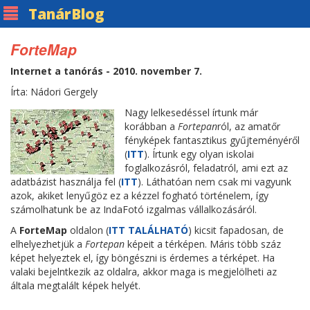
Tanár
Blog
ForteMap
Internet a tanórás - 2010. november 7.
Írta: Nádori Gergely
Nagy lelkesedéssel írtunk már
korábban a
Fortepan
ról, az amatőr
fényképek fantasztikus gyűjteményéről
(
ITT
). Írtunk egy olyan iskolai
foglalkozásról, feladatról, ami ezt az
adatbázist használja fel (
ITT
). Láthatóan nem csak mi vagyunk
azok, akiket lenyűgöz ez a kézzel fogható történelem, így
számolhatunk be az IndaFotó izgalmas vállalkozásáról.
A
ForteMap
oldalon (
ITT TALÁLHATÓ
) kicsit fapadosan, de
elhelyezhetjük a
Fortepan
képeit a térképen. Máris több száz
képet helyeztek el, így böngészni is érdemes a térképet. Ha
valaki bejelntkezik az oldalra, akkor maga is megjelölheti az
általa megtalált képek helyét.