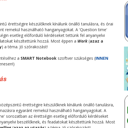
tű érettségire készülőknek kínálunk önálló tanulásra, és órai
nt remekül használható hanganyagokat. A 'Question time'
égin esetleg előforduló kérdéseket tettünk fel anyanyelvi
datokat készítettünk hozzá. Most éppen a
Work
(
azaz a
y
) a téma. Jó szórakozást!
ntéséhez a
SMART Notebook
szoftver szükséges (
INNEN
enesen!)
zás
özépszintű érettségire készülőknek kínálunk önálló tanulásra,
almazásra egyaránt remekül használható hanganyagokat. A
me' sorozatban az érettségin esetleg előforduló kérdéseket
anyanyelvi beszélőknek, és feadatokat készítettünk hozzá. Most
velling
(
azaz az utazás
) a téma. Jó szórakozást!