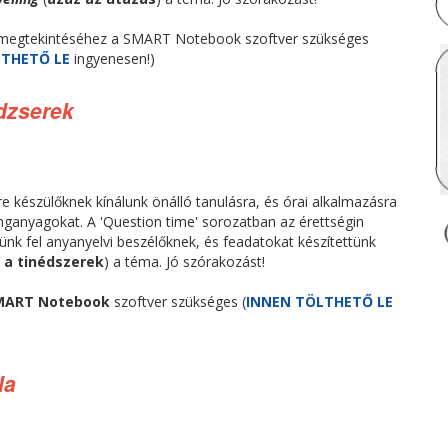
megtekintéséhez a SMART Notebook szoftver szükséges
LTHETŐ LE
ingyenesen!)
édzserek
e készülőknek kínálunk önálló tanulásra, és órai alkalmazásra
ganyagokat. A 'Question time' sorozatban az érettségin
ünk fel anyanyelvi beszélőknek, és feadatokat készítettünk
 a tinédszerek
) a téma. Jó szórakozást!
MART Notebook
szoftver szükséges (
INNEN TÖLTHETŐ LE
la