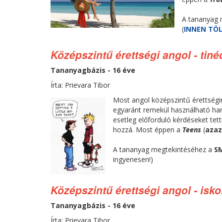
A tananyag 
(
INNEN TÖ
Középszintű érettségi angol - tin
Tananyagbázis - 16 éve
Írta: Prievara Tibor
Most angol középszintű érettségir
egyaránt remekül használható han
esetleg előforduló kérdéseket tett
hozzá. Most éppen a
Teens
(
azaz
A tananyag megtekintéséhez a
S
ingyenesen!)
Középszintű érettségi angol - isko
Tananyagbázis - 16 éve
Írta: Prievara Tibor