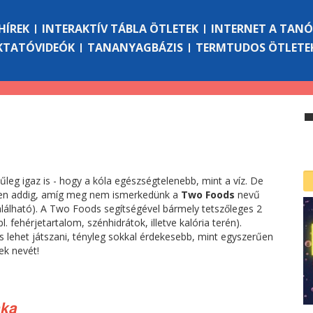
HÍREK
INTERAKTÍV TÁBLA ÖTLETEK
INTERNET A TAN
KTATÓVIDEÓK
TANANYAGBÁZIS
TERMTUDOS ÖTLETE
nűleg igaz is - hogy a kóla egészségtelenebb, mint a víz. De
zen addig, amíg meg nem ismerkedünk a
Two Foods
nevű
alálható). A Two Foods segítségével bármely tetszőleges 2
l. fehérjetartalom, szénhidrátok, illetve kalória terén).
s lehet játszani, tényleg sokkal érdekesebb, mint egyszerűen
ek nevét!
nka