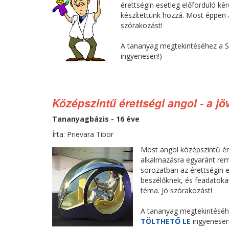
érettségin esetleg előforduló ké
készítettünk hozzá. Most éppen
szórakozást!
A tananyag megtekintéséhez a 
ingyenesen!)
Középszintű érettségi angol - a jö
Tananyagbázis - 16 éve
Írta: Prievara Tibor
Most angol középszintű ére
alkalmazásra egyaránt rem
sorozatban az érettségin e
beszélőknek, és feadatoka
téma. Jó szórakozást!
A tananyag megtekintéséh
TÖLTHETŐ LE
ingyenesen