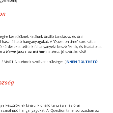
ngyenesen!)
hon
gire készülőknek kínálunk önálló tanulásra, és órai
l használható hanganyagokat. A 'Question time' sorozatban
ló kérdéseket tettünk fel anyanyelvi beszélőknek, és feadatokat
en a
Home
(
azaz az otthon
) a téma. Jó szórakozást!
a SMART Notebook szoftver szükséges (
INNEN TÖLTHETŐ
észség
re készülőknek kínálunk önálló tanulásra, és órai
használható hanganyagokat. A 'Question time' sorozatban az