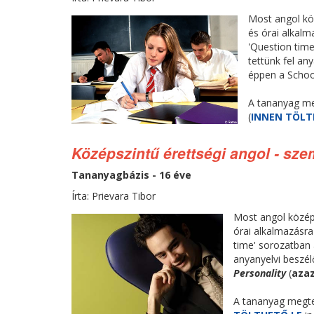
Most angol köz
és órai alkal
'Question time
tettünk fel an
éppen a School
A tananyag m
(
INNEN TÖLT
Középszintű érettségi angol - sz
Tananyagbázis - 16 éve
Írta: Prievara Tibor
Most angol középs
órai alkalmazásr
time' sorozatban 
anyanyelvi beszél
Personality
(
aza
A tananyag megte