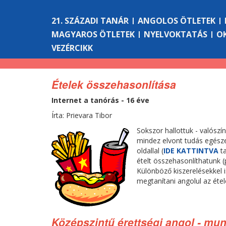
21. SZÁZADI TANÁR
ANGOLOS ÖTLETEK
MAGYAROS ÖTLETEK
NYELVOKTATÁS
O
VEZÉRCIKK
Ételek összehasonlítása
Internet a tanórás - 16 éve
Írta: Prievara Tibor
Sokszor hallottuk - valószí
mindez elvont tudás egés
oldallal (
IDE KATTINTVA
t
ételt összehasonlíthatunk (p
Különböző kiszerelésekkel i
megtanítani angolul az étel
Középszintű érettségi angol - mu