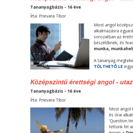
Tananyagbázis - 16 éve
Írta: Prievara Tibor
Most angol középszin
alkalmazásra egyará
sorozatban az éretts
beszélőknek, és fea
munka, munkahel
A tananyag megteki
TÖLTHETŐ LE
ingy
Középszintű érettségi angol - uta
Tananyagbázis - 16 éve
Írta: Prievara Tibor
Most angol k
és órai alk
'Question ti
tettünk fel 
éppen a
Tra