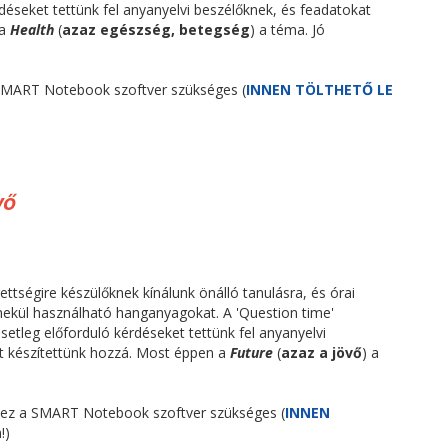
rdéseket tettünk fel anyanyelvi beszélőknek, és feadatokat
 a
Health
(
azaz egészség, betegség
) a téma. Jó
SMART Notebook szoftver szükséges (
INNEN TÖLTHETŐ LE
vő
ttségire készülőknek kínálunk önálló tanulásra, és órai
ekül használható hanganyagokat. A 'Question time'
setleg előforduló kérdéseket tettünk fel anyanyelvi
t készítettünk hozzá. Most éppen a
Future
(
azaz a jövő
) a
ez a SMART Notebook szoftver szükséges (
INNEN
!)