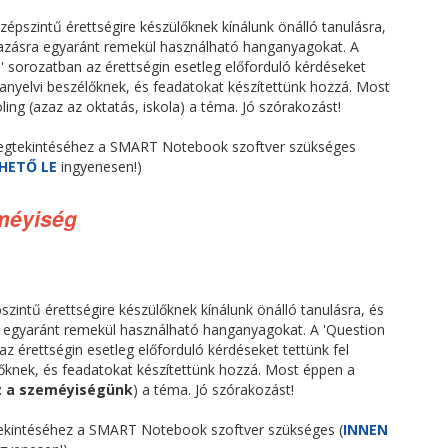
épszintű érettségire készülőknek kínálunk önálló tanulásra,
mazásra egyaránt remekül használható hanganyagokat. A
' sorozatban az érettségin esetleg előforduló kérdéseket
yanyelvi beszélőknek, és feadatokat készítettünk hozzá. Most
ing (azaz az oktatás, iskola) a téma. Jó szórakozást!
egtekintéséhez a SMART Notebook szoftver szükséges
HETŐ LE
ingyenesen!)
eméyiség
zintű érettségire készülőknek kínálunk önálló tanulásra, és
a egyaránt remekül használható hanganyagokat. A 'Question
az érettségin esetleg előforduló kérdéseket tettünk fel
őknek, és feadatokat készítettünk hozzá. Most éppen a
z a szeméyiségünk
) a téma. Jó szórakozást!
kintéséhez a SMART Notebook szoftver szükséges (
INNEN