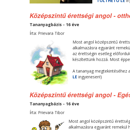
TÖLTHETŐ LE
i
Középszintű érettségi angol - ott
Tananyagbázis - 16 éve
Írta: Prievara Tibor
Most angol középszintű érettsé
alkalmazásra egyaránt remekü
az érettségin esetleg előfordu
készítettünk hozzá. Most épp
A tananyag megtekintéséhez 
LE
ingyenesen!)
Középszintű érettségi angol - Eg
Tananyagbázis - 16 éve
Írta: Prievara Tibor
Most angol középszintű érettségi
alkalmazásra egyaránt remekül 