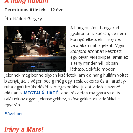
A hang hullám
Termtudos ötletek - 12 éve
Írta: Nádori Gergely
A hang hullám, hangzik el
gyakran a fizikaórán, de nem
könnyű elképzelni, hogy ez
valójában mit is jelent.
Nigel
Stanford
azonban készített
egy olyan videoklipet, amin ez
a tény mindennél jobban
látható. Sokféle módon
jelennek meg benne olyxan kísérletek, amik a hang hullám voltát
bizonyítják, a végén pedig még egy Tesla-tekercs és a Faraday-
ruha együttműködését is megcsodálhatjuk. A videó a szerző
oldalán is
MEGTALÁLHATÓ
, ahol részletes magyarázatot is
találunk az egyes jelenségekhez, szövegekkel és videókkal is
egyaránt.
Bővebben...
Irány a Mars!