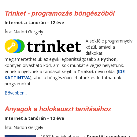
Trinket - programozás böngészőből
Internet a tanórán - 12 éve
Írta: Nádori Gergely
A sokféle programnyelv
közül, amivel a
diákokat
megismertethetjük az egyik legbarátságosabb a
Python
,
könnyen olvasható kód, ami sok munkát elvégez helyettünk.
ennek a nyelvnek a tanítását segíti a
Trinket
nevű oldal (
IDE
KATTINTVA
), ahol a böngészőből írhatunk és futtathatunk
programokat.
Bővebben...
Anyagok a holokauszt tanításához
Internet a tanórán - 12 éve
Írta: Nádori Gergely
1997-ben jelent meg a
Szemtől szemben a