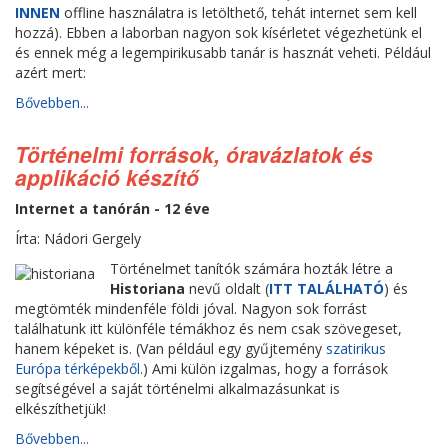
INNEN
offline használatra is letölthető, tehát internet sem kell
hozzá). Ebben a laborban nagyon sok kísérletet végezhetünk el
és ennek még a legempirikusabb tanár is hasznát veheti. Például
azért mert:
Bővebben...
Történelmi források, óravázlatok és
applikáció készítő
Internet a tanórán - 12 éve
Írta: Nádori Gergely
Történelmet tanítók számára hozták létre a
Historiana
nevű oldalt (
ITT TALÁLHATÓ
) és
megtömték mindenféle földi jóval. Nagyon sok forrást
találhatunk itt különféle témákhoz és nem csak szövegeset,
hanem képeket is. (Van például egy gyűjtemény
szatirikus
Európa térképekből
.) Ami külön izgalmas, hogy a források
segítségével a saját történelmi alkalmazásunkat is
elkészíthetjük!
Bővebben...