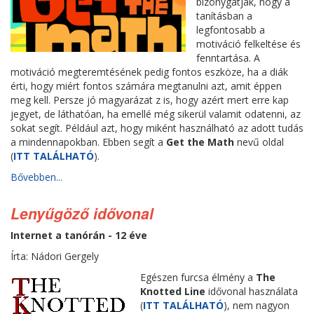
bizonygatják, hogy a
tanításban a
legfontosabb a
motiváció felkeltése és
fenntartása. A
motiváció megteremtésének pedig fontos eszköze, ha a diák
érti, hogy miért fontos számára megtanulni azt, amit éppen
meg kell. Persze jó magyarázat z is, hogy azért mert erre kap
jegyet, de láthatóan, ha emellé még sikerül valamit odatenni, az
sokat segít. Például azt, hogy miként használható az adott tudás
a mindennapokban. Ebben segít a
Get the Math
nevű oldal
(
ITT TALÁLHATÓ
).
Bővebben...
Lenyűgöző idővonal
Internet a tanórán - 12 éve
Írta: Nádori Gergely
Egészen furcsa élmény a
The
Knotted Line
idővonal használata
(
ITT TALÁLHATÓ
), nem nagyon