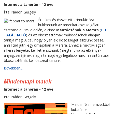
Internet a tanórán - 12 éve
Írta: Nádori Gergely
Érdekes és összetett szimulációra
bukkantunk az amerikai közszolgálati
csatorna a PBS oldalán, a címe
Mentőcsónak a Marsra
(
ITT
TALÁLHATÓ
) és az ökoszisztémák működésének alapjait
tanítja meg. A cél, hogy olyan élő közösséget állítsunk össze,
ami l tud jutni egy űrhajóban a Marsra. Ehhez a mikrovilágban
sikeres lényeket kell létrehoznunk (megtanulva az élőlények
anyagcseréjének alapjait) majd egy legalább három szintű stabil
ökoszisztémát kell összeállítanunk.
Bővebben...
Mindennapi matek
Internet a tanórán - 12 éve
Írta: Nádori Gergely
Mindenféle nemzetközi
kutatások