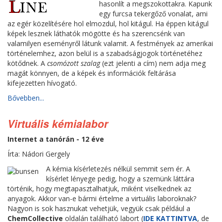
hasonlít a megszokottakra. Kapunk
egy furcsa tekergőző vonalat, ami
az egér közelítésére hol elmozdul, hol kitágul. Ha éppen kitágul
képek lesznek láthatók mögötte és ha szerencsénk van
valamilyen eseményről látunk valamit. A festmények az amerikai
történelemhez, azon belül is a szabadságjogok történetéhez
kötődnek. A
csomózott szalag
(ezt jelenti a cím) nem adja meg
magát könnyen, de a képek és információk feltárása
kifejezetten hívogató.
Bővebben...
Virtuális kémialabor
Internet a tanórán - 12 éve
Írta: Nádori Gergely
A kémia kísérletezés nélkül semmit sem ér. A
kísérlet lényege pedig, hogy a szemünk láttára
történik, hogy megtapasztalhatjuk, miként viselkednek az
anyagok. Akkor van-e bármi értelme a virtuális laboroknak?
Nagyon is sok hasznukat vehetjük, vegyük csak például a
ChemCollective
oldalán található labort (
IDE KATTINTVA
, de