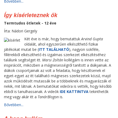
Bővebben...
Így kísérleteznek ők
Termtudos ötletek - 12 éve
Írta: Nádori Gergely
Két éve is már, hogy bemutattuk
Arvind Gupta
oldalát, ahol egyszerűen elkészíthető fizikai
játékokat mutat be (
ITT TALÁLHATÓ
), nagyon sokféle,
fillérekből elkészíthető és izgalmas szerkezet elkészítéséhez
találunk segítséget itt.
Marsi Zoltán
kollégám is innen vette az
inspirációt, miközben a mágnesességről tanított a diákjainak. A
diákok csoportjainak az volt a feladata, hogy készítsenek el
egyet-egyet az itt található mágneses szerkezetek közül, majd
azok működését mutassák be a többieknek és magyarázzák el
nekik, mit látnak. A bemutatókat videóra is vették, hogy később
ebből is tanulhassanak. A videók
IDE KATTINTVA
tekinthetők
meg vagy akár itt a
TanárBlogon
is.
Bővebben...