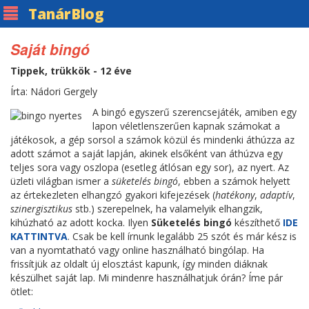
Tanár
Blog
Saját bingó
Tippek, trükkök - 12 éve
Írta: Nádori Gergely
A bingó egyszerű szerencsejáték, amiben egy
lapon véletlenszerűen kapnak számokat a
játékosok, a gép sorsol a számok közül és mindenki áthúzza az
adott számot a saját lapján, akinek elsőként van áthúzva egy
teljes sora vagy oszlopa (esetleg átlósan egy sor), az nyert. Az
üzleti világban ismer a
süketelés bingó
, ebben a számok helyett
az értekezleten elhangzó gyakori kifejezések (
hatékony
,
adaptív
,
szinergisztikus
stb.) szerepelnek, ha valamelyik elhangzik,
kihúzható az adott kocka. Ilyen
Süketelés bingó
készíthető
IDE
KATTINTVA
. Csak be kell írnunk legalább 25 szót és már kész is
van a nyomtatható vagy online használható bingólap. Ha
frissítjük az oldalt új elosztást kapunk, így minden diáknak
készülhet saját lap. Mi mindenre használhatjuk órán? Íme pár
ötlet: