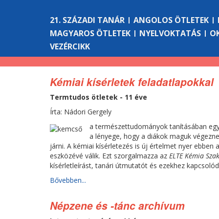
21. SZÁZADI TANÁR
ANGOLOS ÖTLETEK
MAGYAROS ÖTLETEK
NYELVOKTATÁS
O
VEZÉRCIKK
Kémiai kísérletek feladatlapokkal
Termtudos ötletek - 11 éve
Írta: Nádori Gergely
a természettudományok tanításában egy
a lényege, hogy a diákok maguk végezne
járni. A kémiai kísérletezés is új értelmet nyer ebben
eszközévé válik. Ezt szorgalmazza az
ELTE Kémia Sza
kísérletleírást, tanári útmutatót és ezekhez kapcsol
Bővebben...
Népzene és -tánc archívum