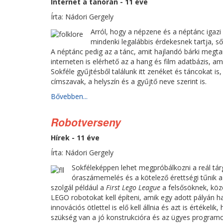
Internet a tanórán - 11 éve
Írta: Nádori Gergely
Arról, hogy a népzene és a néptánc igazi
mindenki legalábbis érdekesnek tartja, ső
A néptánc pedig az a tánc, amit hajlandó bárki megta
interneten is elérhető az a hang és film adatbázis, am
Sokféle gyűjtésből találunk itt zenéket és táncokat i
címszavak, a helyszín és a gyűjtő neve szerint is.
Bővebben...
Robotverseny
Hírek - 11 éve
Írta: Nádori Gergely
Sokféleképpen lehet megpróbálkozni a reál tá
óraszámemelés és a kötelező érettségi tűnik a
szolgál például a
First Lego League
a felsősöknek, köz
LEGO robotokat kell építeni, amik egy adott pályán h
innovációs ötlettel is elő kell állnia és azt is értéke
szükség van a jó konstrukcióra és az ügyes programoz