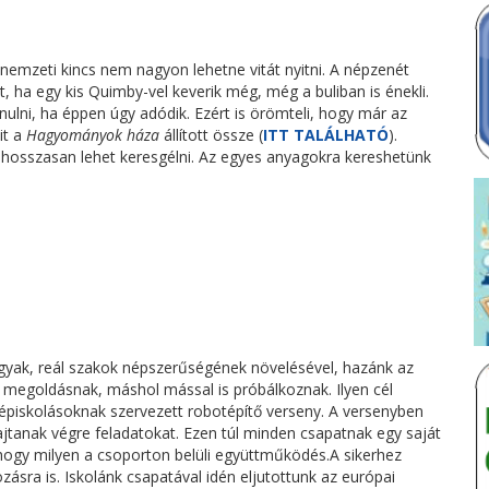
 nemzeti kincs nem nagyon lehetne vitát nyitni. A népzenét
t, ha egy kis Quimby-vel keverik még, még a buliban is énekli.
nulni, ha éppen úgy adódik. Ezért is örömteli, hogy már az
it a
Hagyományok háza
állított össze (
ITT TALÁLHATÓ
).
s, hosszasan lehet keresgélni. Az egyes anyagokra kereshetünk
rgyak, reál szakok népszerűségének növelésével, hazánk az
 megoldásnak, máshol mással is próbálkoznak. Ilyen cél
épiskolásoknak szervezett robotépítő verseny. A versenyben
ajtanak végre feladatokat. Ezen túl minden csapatnak egy saját
lik, hogy milyen a csoporton belüli együttműködés.A sikerhez
ásra is. Iskolánk csapatával idén eljutottunk az európai