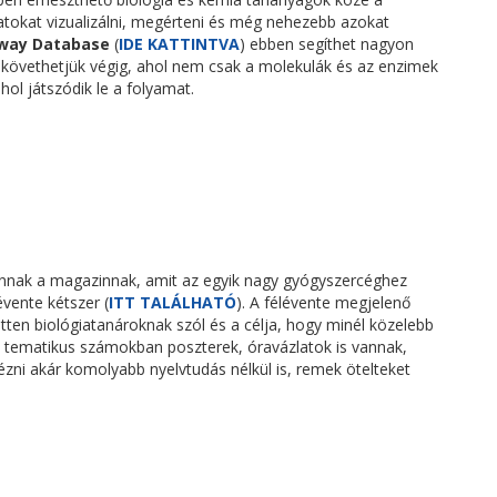
okat vizualizálni, megérteni és még nehezebb azokat
hway Database
(
IDE KATTINTVA
) ebben segíthet nagyon
 követhetjük végig, ahol nem csak a molekulák és az enzimek
ol játszódik le a folyamat.
nnak a magazinnak, amit az egyik nagy gyógyszercéghez
vente kétszer (
ITT TALÁLHATÓ
). A félévente megjelenő
tten biológiatanároknak szól és a célja, hogy minél közelebb
A tematikus számokban poszterek, óravázlatok is vannak,
ni akár komolyabb nyelvtudás nélkül is, remek ötelteket