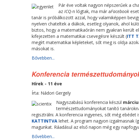
Pár éve voltak nagyon népszerűek a cha
az
ICQ
-n lógtak, ma már a
Facebook
eset
tanár is próbálkozott azzal, hogy valamiképpen bevigy
nyelven chateltek a diákok, esetleg olyanok, ahol külö
biztos, hogy a matematikaórán nem gyakran került el
kifejezetten a matematikai csevegésre készült (
ITT 
megírt matematikai képleteket, sőt meg is oldja azo
másokat is.
Bővebben...
Konferencia természettudományok
Hírek - 11 éve
Írta: Nádori Gergely
Nagyszabású konferencia készül
márciu
természettudományokat tanító tanároknak
regisztrálni. A konferencia ingyenes, sőt még ebédet 
KATTINTVA
lehet. A program nagyon izgalmasnak ígé
magunkat. Ráadásul az első napon még egy napfogya
Bővebben...