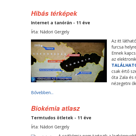
Hibás térképek
Internet a tanórán - 11 éve
Írta: Nádori Gergely
Az itt látha
furcsa helyr
Ennek kapcs
az elektroni
TALÁLHAT
csak értő sz
óta Zala és
nézegetni ők
Bővebben...
Biokémia atlasz
Termtudos ötletek - 11 éve
Írta: Nádori Gergely
A sejtkémia nem tartozik a legkönnyeb