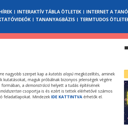
HÍREK
INTERAKTÍV TÁBLA ÖTLETEK
INTERNET A TAN
KTATÓVIDEÓK
TANANYAGBÁZIS
TERMTUDOS ÖTLETE
re nagyobb szerpet kap a
kutatás alapú
megközelítés, aminek
k kutatásokat, maguk próbálnak bizonyos jelenségek végére
 a formában, a
demonstráció
helyett a tudás építésének
kmódszertan
csoportja is és ezért is tettek elérhetővé számos
ódó feladatlapokat. Mindezek
IDE KATTINTVA
érhetők el.