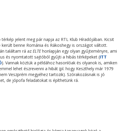
tó térkép jelent meg pár napja az RTL Klub Híradójában. Kicsit
e került benne Románia és Rákoshegy is országot váltott.
án találtam rá az
ELTE
honlapján egy olyan gyűjteményre, ami
kus és nyomtatott sajtóból gyűjti a hibás térképeket (
ITT
Ó
). Vannak köztük a példához hasonlóak és olyanok is, amiken
emmel lehet észrevenni a hibát (pl. hogy Keszthely már 1979
 nem Veszprém megyéhez tartozik). Szórakozásnak is jó
et, de jópofa feladatokat is építhetünk rá.
ben emészthető biológia és kémia tananyagok közé a