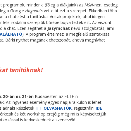
t programok, mindenki (főleg a diákjaink) az
MSN
-nen, esetleg
leg a Google
Hagnouts
vette át ezt a szerepet. Ekkoriban több
e a chatelést a tanításba. Voltak projektek, ahol idegen
nféle irodalmi szereplők bőrébe bújva tették ezt. Az viszont
ő a chat. Ezen segíthet a
Jasymchat
nevű szolgáltatás, ami
TALÁLHATÓ
). A program értelmezi a megfelelő szintaxissal
kat. Bárki nyithat magának chatszobát, ahová meghívhat
at tanítóknak!
s 20-án és 21-én
Budapesten az ELTE-n
. Az ingyenes esemény egyes napjaira külön is lehet
is adnak! Részletek
ITT OLVASHATÓK
, regisztrálni
IDE
rkezik és két workshop erejéig még mi is képviseltetjük
tkozással is kedveskednek a szervezők!