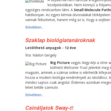
középiskolában. Nem könnyű a folyamat
egységes rendszerben látni. A
Small Molecule Pat
hatékonyan. Az egyes kémiai útvonalakat térképeken
vannak feltüntetve, hanem még az is, hogy a sejtben h
Bővebben...
Szaklap biológiatanároknak
Letölthető anyagok - 12 éve
Írta: Nádori Gergely
Big Picture
vagyis
Nagy kép
a címe a
köthető
Wellcome Trust
jelentet meg é
magazin, aminek a számai online is elérhetők kifejeze
hozza a modern biológia eredményeit az iskolához. 
mindez sajnos csak angolul. Érdemes azonban megnéz
lehet belőle szerezni.
Bővebben...
Csináljatok Sway-t!