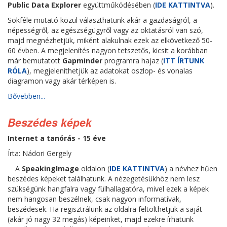
Public Data Explorer
együttműködésében (
IDE KATTINTVA
).
Sokféle mutató közül választhatunk akár a gazdaságról, a
népességről, az egészségügyről vagy az oktatásról van szó,
majd megnézhetjük, miként alakulnak ezek az elkövetkező 50-
60 évben. A megjelenítés nagyon tetszetős, kicsit a korábban
már bemutatott
Gapminder
programra hajaz (
ITT ÍRTUNK
RÓLA
), megjeleníthetjük az adatokat oszlop- és vonalas
diagramon vagy akár térképen is.
Bővebben...
Beszédes képek
Internet a tanórás - 15 éve
Írta: Nádori Gergely
A
SpeakingImage
oldalon (
IDE KATTINTVA
) a névhez hűen
beszédes képeket találhatunk. A nézegetésükhöz nem lesz
szükségünk hangfalra vagy fülhallagatóra, mivel ezek a képek
nem hangosan beszélnek, csak nagyon informatívak,
beszédesek. Ha regisztrálunk az oldalra feltölthetjük a saját
(akár jó nagy 32 megás) képeinket, majd ezekre írhatunk