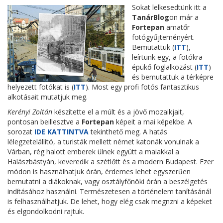
Sokat lelkesedtünk itt a
TanárBlog
on már a
Fortepan
amatőr
fotógyűjteményért.
Bemutattuk (
ITT
),
leírtunk egy, a fotókra
épükő foglalkozást (
ITT
)
és bemutattuk a térképre
helyezett fotókat is (
ITT
). Most egy profi fotós fantasztikus
alkotásait mutatjuk meg.
Kerényi Zoltán
készítette el a múlt és a jövő mozaikjait,
pontosan beillesztve a
Fortepan
képeit a mai képekbe. A
sorozat
IDE KATTINTVA
tekinthető meg. A hatás
lélegzetelállító, a turisták mellett német katonák vonulnak a
Várban, rég halott emberek ülnek együtt a maiakkal a
Halászbástyán, keveredik a szétlőtt és a modern Budapest. Ezer
módon is használhatjuk órán, érdemes lehet egyszerűen
bemutatni a diákoknak, vagy osztályfőnöki órán a beszélgetés
indításához használni. Természetesen a történelem tanításánál
is felhasználhatjuk. De lehet, hogy elég csak megnzni a képeket
és elgondolkodni rajtuk.