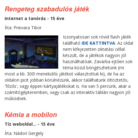
Rengeteg szabadulós játék
Internet a tanórás - 15 éve
Írta: Prievara Tibor
Iszonyatosan sok rövid flash játék
található
IDE KATTINTVA
. Az oldal
nem kifejezetten oktatási céllal
készült, de a játékok nagyon jól
használhatóak. Zavarba ejtően sok
téma közül böngészhetünk (mi
most a kb. 300! menekülős játékot választottuk ki), de ha az
oldalon picit jobban körülnézünk, akkor találhatunk öltöztetős,
'főzős', vagy éppen kártyajátékokat is. Ha van 5 percünk, akár a
számítógépteremben, vagy csak az interaktív táblán nagyon jól
működnek.
Kémia a mobilon
Tíz weboldal... - 15 éve
Írta: Nádori Gergely