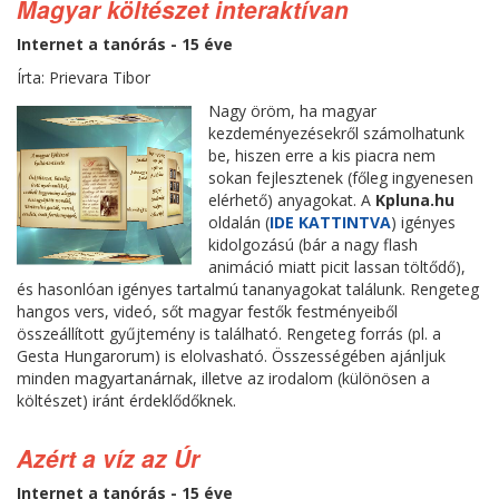
Magyar költészet interaktívan
Internet a tanórás - 15 éve
Írta: Prievara Tibor
Nagy öröm, ha magyar
kezdeményezésekről számolhatunk
be, hiszen erre a kis piacra nem
sokan fejlesztenek (főleg ingyenesen
elérhető) anyagokat. A
Kpluna.hu
oldalán (
IDE KATTINTVA
) igényes
kidolgozású (bár a nagy flash
animáció miatt picit lassan töltődő),
és hasonlóan igényes tartalmú tananyagokat találunk. Rengeteg
hangos vers, videó, sőt magyar festők festményeiből
összeállított gyűjtemény is található. Rengeteg forrás (pl. a
Gesta Hungarorum) is elolvasható. Összességében ajánljuk
minden magyartanárnak, illetve az irodalom (különösen a
költészet) iránt érdeklődőknek.
Azért a víz az Úr
Internet a tanórás - 15 éve