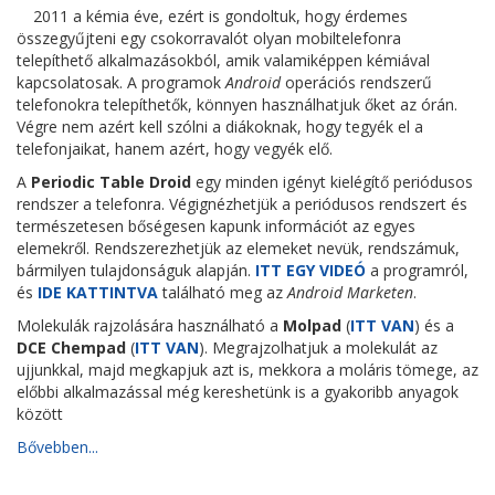
2
011 a kémia éve, ezért is gondoltuk, hogy érdemes
összegyűjteni egy csokorravalót olyan mobiltelefonra
telepíthető alkalmazásokból, amik valamiképpen kémiával
kapcsolatosak. A programok
Android
operációs rendszerű
telefonokra telepíthetők, könnyen használhatjuk őket az órán.
Végre nem azért kell szólni a diákoknak, hogy tegyék el a
telefonjaikat, hanem azért, hogy vegyék elő.
A
Periodic Table Droid
egy minden igényt kielégítő periódusos
rendszer a telefonra. Végignézhetjük a periódusos rendszert és
természetesen bőségesen kapunk információt az egyes
elemekről. Rendszerezhetjük az elemeket nevük, rendszámuk,
bármilyen tulajdonságuk alapján.
ITT EGY VIDEÓ
a programról,
és
IDE KATTINTVA
található meg az
Android Marketen
.
Molekulák rajzolására használható a
Molpad
(
ITT VAN
) és a
DCE Chempad
(
ITT VAN
). Megrajzolhatjuk a molekulát az
ujjunkkal, majd megkapjuk azt is, mekkora a moláris tömege, az
előbbi alkalmazással még kereshetünk is a gyakoribb anyagok
között
Bővebben...