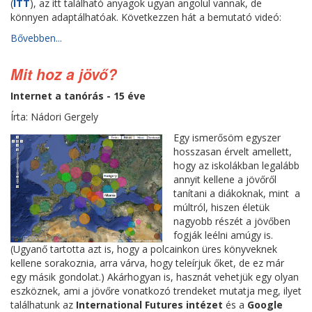
(
ITT
), az itt található anyagok ugyan angolul vannak, de
könnyen adaptálhatóak. Következzen hát a bemutató videó:
Bővebben...
Mit hoz a jövő?
Internet a tanórás - 15 éve
Írta: Nádori Gergely
Egy ismerősöm egyszer
hosszasan érvelt amellett,
hogy az iskolákban legalább
annyit kellene a jövőről
tanítani a diákoknak, mint a
múltról, hiszen életük
nagyobb részét a jövőben
fogják leélni amúgy is.
(Ugyanő tartotta azt is, hogy a polcainkon üres könyveknek
kellene sorakoznia, arra várva, hogy teleírjuk őket, de ez már
egy másik gondolat.) Akárhogyan is, hasznát vehetjük egy olyan
eszköznek, ami a jövőre vonatkozó trendeket mutatja meg, ilyet
találhatunk az
International Futures intézet
és a
Google