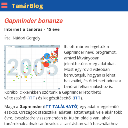
Tanár
Blog
Gapminder bonanza
Internet a tanórás - 15 éve
Írta: Nádori Gergely
Itt-ott már emlegettük a
Gapminder nevű programot,
amivel látványosan
jeleníthetünk meg adatokat.
Most egy rövid videóban
bemutatjuk, hogyan is lehet
használni, és ötleteket adunk a
tanórai felhasználáshoz is.
Korábbi cikkeinkben szóltunk a Gapminder letölthető
változatáról (
ITT
) és kiegészítéseiről (
ITT
).
Maga a
Gapminder
(
ITT TALÁLHATÓ
) egy adat megjelenítő
eszköz. Országok statisztikai adatait látttathatjuk vele akár több
évre, évszázadra visszamenően is. Külön oldala van, ahol
tanároknak adnak tanácsokat a tanításban való használathoz