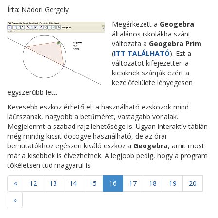
Írta: Nádori Gergely
Megérkezett a
Geogebra
általános iskolákba szánt
változata a
Geogebra Prim
(
ITT TALÁLHATÓ
). Ezt a
változatot kifejezetten a
kicsiknek szánják ezért a
kezelőfelülete lényegesen
egyszerűbb lett.
Kevesebb eszköz érhető el, a használható ezsközök mind
láűtszanak, nagyobb a betűméret, vastagabb vonalak.
Megjelenmt a szabad rajz lehetősége is. Ugyan interaktív táblán
még mindig kicsit döcögve használható, de az órai
bemutatókhoz egészen kiváló eszköz a
Geogebra
, amit most
már a kisebbek is élvezhetnek. A legjobb pedig, hogy a program
tökéletsen tud magyarul is!
«
12
13
14
15
16
17
18
19
20
»