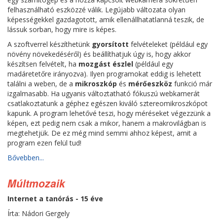
felhasználható eszközzé válik. Legújabb változata olyan
képességekkel gazdagotott, amik ellenállhatatlanná teszik, de
lássuk sorban, hogy mire is képes.
A szoftverrel készíthetünk
gyorsított
felvételeket (például egy
növény növekedéséről) és beállíthatjuk úgy is, hogy akkor
készítsen felvételt, ha
mozgást észlel
(például egy
madáretetőre irányozva). Ilyen programokat eddig is lehetett
találni a weben, de a
mikroszkóp
és
mérőeszköz
funkció már
izgalmasabb. Ha ugyanis változtatható fókuszú webkamerát
csatlakoztatunk a géphez egészen kiváló sztereomikroszkópot
kapunk. A program lehetővé teszi, hogy méréseket végezzünk a
képen, ezt pedig nem csak a mikor, hanem a makrovilágban is
megtehetjük. De ez még mind semmi ahhoz képest, amit a
program ezen felül tud!
Bővebben...
Múltmozaik
Internet a tanórás - 15 éve
Írta: Nádori Gergely