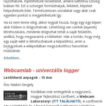
rajzolhatunk. Kijelölhetünk területeket, amikre kattintva szöveg
bukkan fel. Ezt a szöveget formázhatjuk, linkeket, képeket
helyezhetünk bele. Természetesen vonalakat vagy akár csak
egyetlen pontot is megjelölhetünk így.
Ha ez nem lenne elég, akkor tegyük hozzá, hogy egy-egy képen
akár többen is dolgozhatnak. Lehetőség van szintek (layerek)
létrehozására, mindenki dolgozhat tehát a saját felületén,
anélkül, hogy megzavarná a többieket. Hab a tortán, hogy még
egy saját wikit is létrehozhatunk a képünkhöz, amin a
bejegyzések a wikipediában megszokotthoz hasonlóan
működnek.
Bővebben...
Webcamlab - univerzális logger
Letölthető anyagok - 15 éve
Írta: Nádori Gergely
Korábban már emlegettük a nagyszerű,
magyar fejlesztésű szoftvert, a
Webcam
Laboratory
t (
ITT TALÁLHATÓ
). A szoftverrel
egy számítógép és a hozzá kapcsolt webkamera sokrétűen