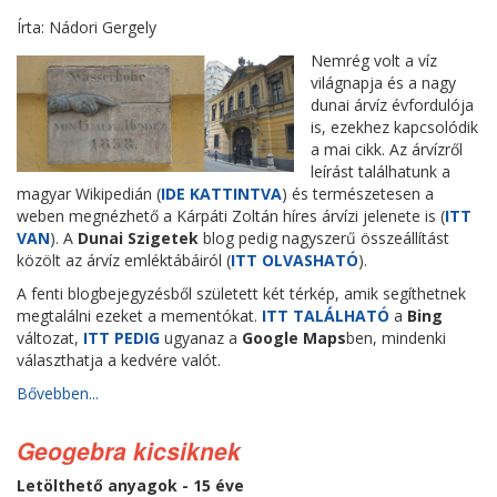
Írta: Nádori Gergely
Nemrég volt a víz
világnapja és a nagy
dunai árvíz évfordulója
is, ezekhez kapcsolódik
a mai cikk. Az árvízről
leírást találhatunk a
magyar Wikipedián (
IDE KATTINTVA
) és természetesen a
weben megnézhető a Kárpáti Zoltán híres árvízi jelenete is (
ITT
VAN
). A
Dunai Szigetek
blog pedig nagyszerű összeállítást
közölt az árvíz emléktábáiról (
ITT OLVASHATÓ
).
A fenti blogbejegyzésből született két térkép, amik segíthetnek
megtalálni ezeket a mementókat.
ITT TALÁLHATÓ
a
Bing
változat,
ITT PEDIG
ugyanaz a
Google Maps
ben, mindenki
választhatja a kedvére valót.
Bővebben...
Geogebra kicsiknek
Letölthető anyagok - 15 éve