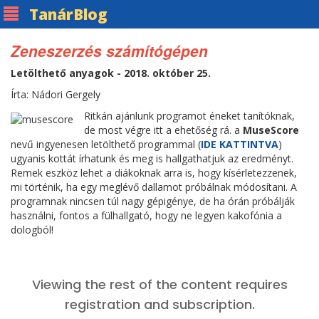
Tanár
Blog
Zeneszerzés számítógépen
Letölthető anyagok - 2018. október 25.
Írta: Nádori Gergely
Ritkán ajánlunk programot éneket tanítóknak,
de most végre itt a ehetőség rá. a
MuseScore
nevű ingyenesen letölthető programmal (
IDE KATTINTVA
)
ugyanis kottát írhatunk és meg is hallgathatjuk az eredményt.
Remek eszköz lehet a diákoknak arra is, hogy kísérletezzenek,
mi történik, ha egy meglévő dallamot próbálnak módosítani. A
programnak nincsen túl nagy gépigénye, de ha órán próbálják
használni, fontos a fülhallgató, hogy ne legyen kakofónia a
dologból!