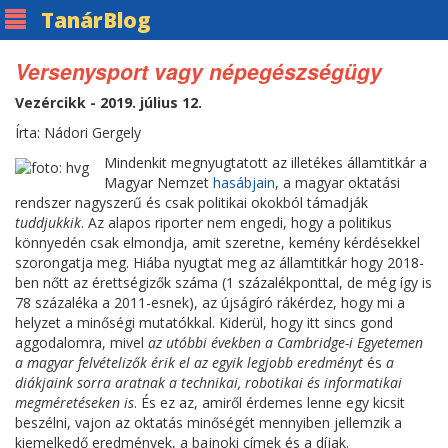
Tanár
Blog
Versenysport vagy népegészségügy
Vezércikk - 2019. július 12.
Írta: Nádori Gergely
Mindenkit megnyugtatott az illetékes államtitkár a
Magyar Nemzet
hasábjain
, a magyar oktatási
rendszer nagyszerű és csak politikai okokból támadják
tuddjukkik
. Az alapos riporter nem engedi, hogy a politikus
könnyedén csak elmondja, amit szeretne, kemény kérdésekkel
szorongatja meg. Hiába nyugtat meg az államtitkár hogy 2018-
ben nőtt az érettségizők száma (1 százalékponttal, de még így is
78 százaléka a 2011-esnek), az újságíró rákérdez, hogy mi a
helyzet a minőségi mutatókkal. Kiderül, hogy itt sincs gond
aggodalomra, mivel
az utóbbi években a Cambridge-i Egyetemen
a magyar felvételizők érik el az egyik legjobb eredményt
és
a
diákjaink sorra aratnak a technikai, robotikai és informatikai
megméretéseken is
. És ez az, amiről érdemes lenne egy kicsit
beszélni, vajon az oktatás minőségét mennyiben jellemzik a
kiemelkedő eredmények, a bajnoki címek és a díjak.