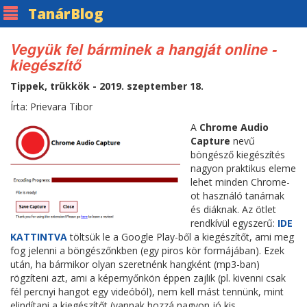
Tanár
Blog
Vegyük fel bárminek a hangját online -
kiegészítő
Tippek, trükkök - 2019. szeptember 18.
Írta: Prievara Tibor
A
Chrome Audio
Capture
nevű
böngésző kiegészítés
nagyon praktikus eleme
lehet minden Chrome-
ot használó tanárnak
és diáknak. Az ötlet
rendkívül egyszerű:
IDE
KATTINTVA
töltsük le a Google Play-ből a kiegészítőt, ami meg
fog jelenni a böngészőnkben (egy piros kör formájában). Ezek
után, ha bármikor olyan szeretnénk hangként (mp3-ban)
rögzíteni azt, ami a képernyőnkön éppen zajlik (pl. kivenni csak
fél percnyi hangot egy videóból), nem kell mást tennünk, mint
elindítani a kiegészítőt (vannak hozzá nagyon jó kis