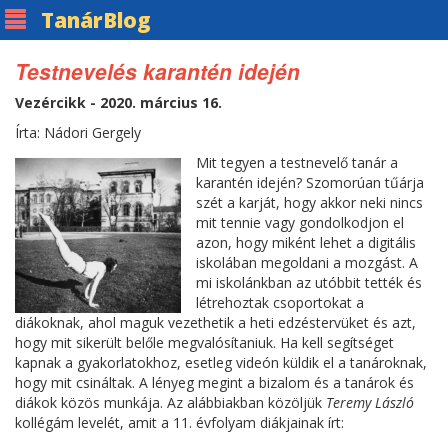
Tanár
Blog
Testnevelés karantén idején
Vezércikk - 2020. március 16.
Írta: Nádori Gergely
Mit tegyen a testnevelő tanár a
karantén idején? Szomorúan tűárja
szét a karját, hogy akkor neki nincs
mit tennie vagy gondolkodjon el
azon, hogy miként lehet a digitális
iskolában megoldani a mozgást. A
mi iskolánkban az utóbbit tették és
létrehoztak csoportokat a
diákoknak, ahol maguk vezethetik a heti edzéstervüket és azt,
hogy mit sikerült belőle megvalósítaniuk. Ha kell segítséget
kapnak a gyakorlatokhoz, esetleg videón küldik el a tanároknak,
hogy mit csináltak. A lényeg megint a bizalom és a tanárok és
diákok közös munkája. Az alábbiakban közöljük
Teremy László
kollégám levelét, amit a 11. évfolyam diákjainak írt: