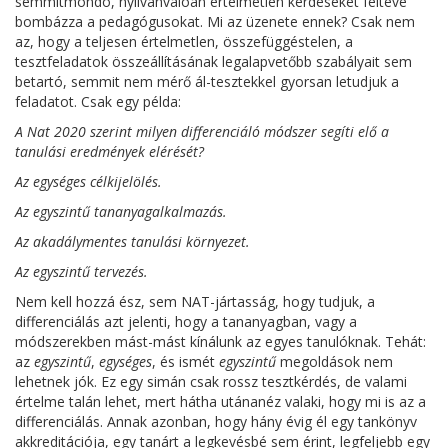
semmitmondó, nyilvánvalóan értelmetlen kérdéseket feltéve
bombázza a pedagógusokat. Mi az üzenete ennek? Csak nem
az, hogy a teljesen értelmetlen, összefüggéstelen, a
tesztfeladatok összeállításának legalapvetőbb szabályait sem
betartó, semmit nem mérő ál-tesztekkel gyorsan letudjuk a
feladatot. Csak egy példa:
A Nat 2020 szerint milyen differenciáló módszer segíti elő a
tanulási eredmények elérését?
Az egységes célkijelölés.
Az egyszintű tananyagalkalmazás.
Az akadálymentes tanulási környezet.
Az egyszintű tervezés.
Nem kell hozzá ész, sem NAT-jártasság, hogy tudjuk, a
differenciálás azt jelenti, hogy a tananyagban, vagy a
módszerekben mást-mást kínálunk az egyes tanulóknak. Tehát:
az
egyszintű
,
egységes
, és ismét
egyszintű
megoldások nem
lehetnek jók. Ez egy simán csak rossz tesztkérdés, de valami
értelme talán lehet, mert hátha utánanéz valaki, hogy mi is az a
differenciálás. Annak azonban, hogy hány évig él egy tankönyv
akkreditációja, egy tanárt a legkevésbé sem érint, legfeljebb egy