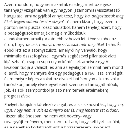
Azért mondom, hogy nem akartak esetleg, mert az egész
tananyag+vizsgának van egy nagyon (számomra) visszatetsző
hangulata, ami nagyjából annyit tesz, hogy
‘na, dolgoztassuk meg
őket, legyen valami teszt + vizsga’
- és nem kizárt, hogy ezen a
ponton nem puszta rosszindulatból, hanem tényleg azért, hogy
a pedagógusok ismerjék meg a működésük
alapdokumentumait). Aztán ehhez hozzá lett téve valahol az
úton, hogy
‘de azért annyira ne szívassuk már meg őket’
talán. És
ebből lett ez a szörnyszülött, amelyről nyilvánvaló, hogy
minimális összefogással, egymás segítésével pillanatok alatt
kijátszható, csupa-csupa olyan kérdéssel, amelyre egy AI
kiválóan tudja a választ, és ami az égvilágon semmit nem mond
el arról, hogy mennyire érti egy pedagógus a NAT szellemiségét,
és menniyre képes azokat az elveket hatékonyan alkalmazni a
tanórákon, amely elvek egyébként szerintem támogathatóak,
jók, és sok szempontból (a szó nem terhelt értelmében)
progresszívak.
Ehelyett kapjuk a kötelező vizsgát, és a kis kikacsintást, hogy ‘
na,
ugye, hogy nem is volt ez annyira nehéz, meg lehetett ezt oldani
’.
Hiszen általánosban, ha nem volt növény- vagy
rovargyűjteményem, mert nem tudtam, hogy kell ilyet csinálni,
és a panelben korlátozott volt a hozzáférésem, akkor azt