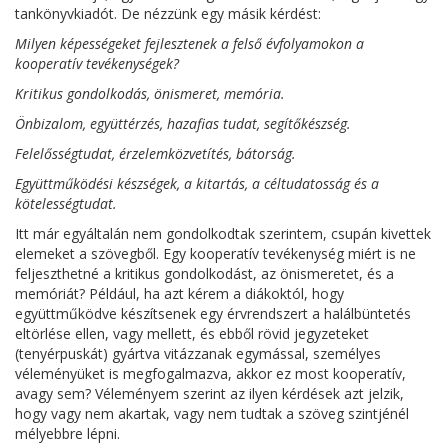
tankönyvkiadót. De nézzünk egy másik kérdést:
Milyen képességeket fejlesztenek a felső évfolyamokon a
kooperatív tevékenységek?
Kritikus gondolkodás, önismeret, memória.
Önbizalom, együttérzés, hazafias tudat, segítőkészség.
Felelősségtudat, érzelemközvetítés, bátorság.
Együttműködési készségek, a kitartás, a céltudatosság és a
kötelességtudat.
Itt már egyáltalán nem gondolkodtak szerintem, csupán kivettek
elemeket a szövegből. Egy kooperatív tevékenység miért is ne
feljeszthetné a kritikus gondolkodást, az önismeretet, és a
memóriát? Például, ha azt kérem a diákoktól, hogy
együttműködve készítsenek egy érvrendszert a halálbüntetés
eltörlése ellen, vagy mellett, és ebből rövid jegyzeteket
(tenyérpuskát) gyártva vitázzanak egymással, személyes
véleményüket is megfogalmazva, akkor ez most kooperatív,
avagy sem? Véleményem szerint az ilyen kérdések azt jelzik,
hogy vagy nem akartak, vagy nem tudtak a szöveg szintjénél
mélyebbre lépni.