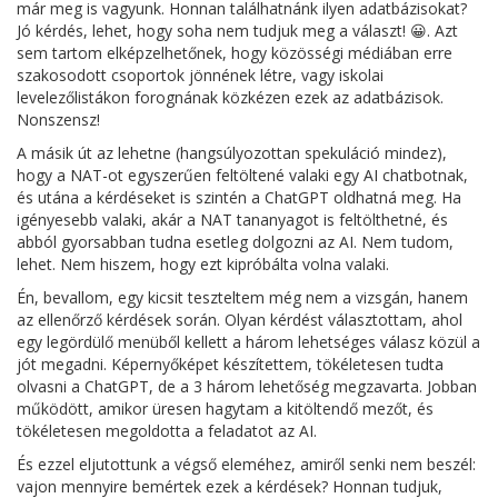
már meg is vagyunk. Honnan találhatnánk ilyen adatbázisokat?
Jó kérdés, lehet, hogy soha nem tudjuk meg a választ! 😀. Azt
sem tartom elképzelhetőnek, hogy közösségi médiában erre
szakosodott csoportok jönnének létre, vagy iskolai
levelezőlistákon forognának közkézen ezek az adatbázisok.
Nonszensz!
A másik út az lehetne (hangsúlyozottan spekuláció mindez),
hogy a NAT-ot egyszerűen feltöltené valaki egy AI chatbotnak,
és utána a kérdéseket is szintén a ChatGPT oldhatná meg. Ha
igényesebb valaki, akár a NAT tananyagot is feltölthetné, és
abból gyorsabban tudna esetleg dolgozni az AI. Nem tudom,
lehet. Nem hiszem, hogy ezt kipróbálta volna valaki.
Én, bevallom, egy kicsit teszteltem még nem a vizsgán, hanem
az ellenőrző kérdések során. Olyan kérdést választottam, ahol
egy legördülő menüből kellett a három lehetséges válasz közül a
jót megadni. Képernyőképet készítettem, tökéletesen tudta
olvasni a ChatGPT, de a 3 három lehetőség megzavarta. Jobban
működött, amikor üresen hagytam a kitöltendő mezőt, és
tökéletesen megoldotta a feladatot az AI.
És ezzel eljutottunk a végső eleméhez, amiről senki nem beszél:
vajon mennyire bemértek ezek a kérdések? Honnan tudjuk,