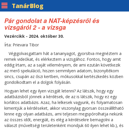
Tanár
Blog
Pár gondolat a NAT-képzésről és
vizsgáról 2 - a vizsga
Vezércikk - 2024. október 30.
Írta: Prievara Tibor
Végigolvasgattam hát a tananyagot, gyorsítva megnéztem a
remek videókat, és elérkeztem a vizsgához. Fontos, hogy amit
eddig írtam, az a saját véleményem, de ami ezután következik
az merő spekuláció, hiszen semmilyen adatom, bizonyítékom
sincs, csupán az őszi kertben, mókusokkal kertészkedés közben
gondolkodtam el a dolgok folyásán.
Hogyan lehet egy ilyen vizsgát letenni? Az látszik, hogy egy
adatbázisból jönnek a kérdések, de az is látszik, hogy ez egy
korlátos adatbázis. Azaz, ha lelkesek vagyunk, és folyamatosan
kimentjük a kérdéseket, akkor viszonylag gyorsan összeállítható
lenne egy olyan adatbázis, ami teljesen megspórolhatja nekünk
az összes időt, energiát, és elég a kérdésekre bemagolni a
választ (műveltségi területenként mondjuk 60 ilyen lehet kb.), és