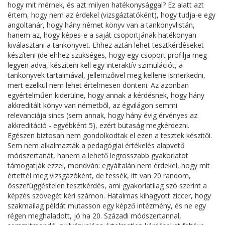
hogy mit mérnek, és azt milyen hatékonysággal? Ez alatt azt
értem, hogy nem az érdekel (vizsgáztatóként), hogy tudja-e egy
angoltanár, hogy hány német könyv van a tankönyvlistán,
hanem az, hogy képes-e a saját csoportjának hatékonyan
kiválasztani a tankönyvet. Ehhez aztán lehet tesztkérdéseket
készíteni (de ehhez szükséges, hogy egy csoport profilja meg
legyen adva, készíteni kell egy interaktív szimulációt, a
tankönyvek tartalmával, jellemzőivel meg kellene ismerkedni,
mert ezelkül nem lehet értelmesen dönteni. Az azonban
egyértelműen kiderülne, hogy annak a kérdésnek, hogy hány
akkreditált könyv van németből, az égvilágon semmi
relevanciája sincs (sem annak, hogy hány évig érvényes az
akkreditáció - egyébként 5), ezért butaság megkérdezni.
Egészen biztosan nem gondolkodtak el ezen a tesztek készítői.
Sem nem alkalmazták a pedagógiai értékelés alapvető
módszertanát, hanem a lehető legrosszabb gyakorlatot
támogatják ezzel, mondván: egyáltalán nem érdekel, hogy mit
értettél meg vizsgázóként, de tessék, itt van 20 random,
összefüggéstelen tesztkérdés, ami gyakorlatilag szó szerint a
képzés szövegét kéri számon. Hatalmas kihagyott ziccer, hogy
szakmailag példát mutasson egy képző intézmény, és ne egy
régen meghaladott, jó ha 20. Századi módszertannal,