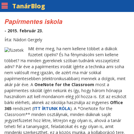
Tanár
Blog
Papírmentes iskola
- 2015. február 23.
Írta: Nádori Gergely
Mit érne meg, ha nem kellene többet a diákok
füzeteit cipelni? És ha fénymásolni sem kellene
többet? Ha minden gyereknek szóban tudnánk visszajelzést
adni? Pár éve a papírmentes irodát ígérte a technika ami soha
nem valósult meg igazán, de azért ma már sokkal
papírmentesebben (elektronikusabban) mennek a dolgok, mint
akár pár éve. A
OneNote for the Classroom
most a
papírmentes iskolát ígéri nekünk és így, hogy három hónapja
használom azt kell mondanom elég jól hozza is. Ezt az eszközt
bárki elérheti, akinek az iskolája használja az ingyenes
Office
365
rendszert (
ITT ÍRTUNK RÓLA
). A *OneNote for the
Classroom** minden osztálynak, minden diáknak saját
jegyzetfüzetet hoz létre, létrejön egy olyan is, ahová a tanár
teheti fel a tananyagot, feladatokat és egy olyan is, amit
mindenki szerkeszthet, ez a közös munka, a kollaboráció tere.