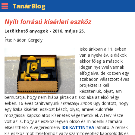
Tanár
Blog
Nyílt forrású kísérleti eszköz
Letölthető anyagok - 2016. május 25.
Írta: Nádori Gergely
Iskolánkban a 11. évben
van a nyelvi év, a diákok
ekkor főleg a második
idegen nyelvvel vannak
elfoglalva, de közben egy
szabadon választott éves
projektet is kell
készíteniük, olyat, ami
bemutatja, hogy nem hiába jártak az iskolába az első négy
évben. 16 éves tanítványunk
Fernezelyi Simon
úgy döntött, hogy
egy fizika kísérleti eszközt készít, olyat, amivel különféle
mozgással kapcsolatos kísérletek végezhetők el. A terv része
volt az is, hogy az eszköz legyen olcsó és mindenki számára
elkészíthető. A végeredmény
IDE KATTINTVA
látható. A remek
kis eszköz mobiltelefonhoz vagy számítógéphez kapcsolódik és