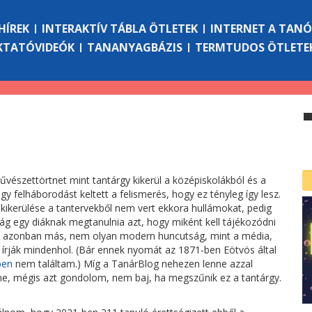
HÍREK
INTERAKTÍV TÁBLA ÖTLETEK
INTERNET A TAN
KTATÓVIDEÓK
TANANYAGBÁZIS
TERMTUDOS ÖTLETE
űvészettörtnet mint tantárgy kikerül a középiskolákból és a
gy felháborodást keltett a felismerés, hogy ez tényleg így lesz.
kerülése a tantervekből nem vert ekkora hullámokat, pedig
ág egy diáknak megtanulnia azt, hogy miként kell tájékozódni
t azonban más, nem olyan modern huncutság, mint a média,
 írják mindenhol. (Bár ennek nyomát az 1871-ben Eötvös által
ben
nem találtam.) Míg a TanárBlog nehezen lenne azzal
nne, mégis azt gondolom, nem baj, ha megszűnik ez a tantárgy.