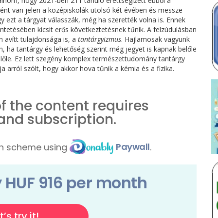
álnom, hogy 2021-ben 211 tanuló érettségizett ebből a
yként van jelen a középiskolák utolsó két évében és messze
 ezt a tárgyat válasszák, még ha szerették volna is. Ennek
ntetésében kicsit erős következtetésnek tűnik. A felzúdulásban
 avítt tulajdonsága is, a
tantárgyizmus
. Hajlamosak vagyunk
n, ha tantárgy és lehetőség szerint még jegyet is kapnak belőle
 belőle. Ez lett szegény komplex természettudomány tantárgy
 arról szólt, hogy akkor hova tűnik a kémia és a fizika.