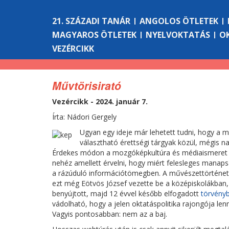
21. SZÁZADI TANÁR
ANGOLOS ÖTLETEK
MAGYAROS ÖTLETEK
NYELVOKTATÁS
O
VEZÉRCIKK
Művtörisirató
Vezércikk - 2024. január 7.
Írta: Nádori Gergely
Ugyan egy ideje már lehetett tudni, hogy a m
választható érettségi tárgyak közül, mégis na
Érdekes módon a mozgóképkultúra és médiaismeret ki
nehéz amellett érvelni, hogy miért felesleges manaps
a rázúduló információtömegben. A művészettörténe
ezt még Eötvös József vezette be a középiskolákban,
benyújtott, majd 12 évvel később elfogadott
törvény
vádolható, hogy a jelen oktatáspolitika rajongója le
Vagyis pontosabban: nem az a baj.