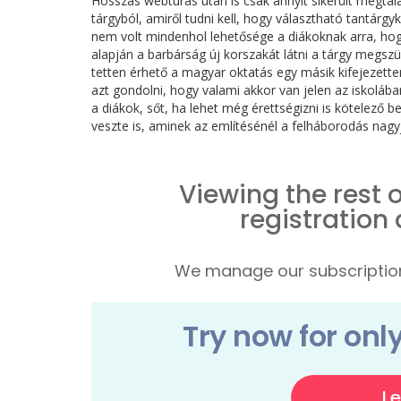
Hosszas webtúrás után is csak annyit sikerült megtal
tárgyból, amiről tudni kell, hogy választható tantárg
nem volt mindenhol lehetősége a diákoknak arra, hogy
alapján a barbárság új korszakát látni a tárgy megszü
tetten érhető a magyar oktatás egy másik kifejezetten
azt gondolni, hogy valami akkor van jelen az iskolába
a diákok, sőt, ha lehet még érettségizni is kötelező
veszte is, aminek az említésénél a felháborodás nagyja