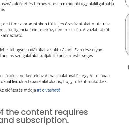
használtuk őket és természetesen mindenki úgy alakítgathatja
né.
t, de itt mr a promptokon túl teljes óravázlatokat mutatunk
es intelligencia (mint eszköz, nem mint cél). A vázlat között
lkalmazható.
et kihagyni a diákokat az oktatásból. Ez a rész olyan
anulás szolgálatába tudják állítani a mesterséges
 a diákok ismerkedtek az AI használatával és egy AI-tusában
oknál leírtuk a tapasztalatokat is, hogy miként működtek.
 Az előfizetés módja
itt olvasható
.