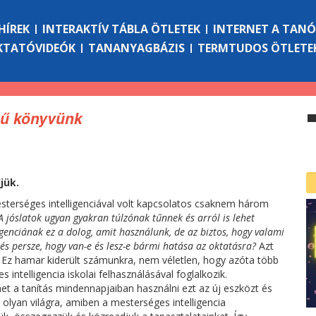
HÍREK
INTERAKTÍV TÁBLA ÖTLETEK
INTERNET A TAN
KTATÓVIDEÓK
TANANYAGBÁZIS
TERMTUDOS ÖTLETE
mű könyvünk
jük.
esterséges intelligenciával volt kapcsolatos csaknem három
A jóslatok ugyan gyakran túlzónak tűnnek és arról is lehet
igenciának ez a dolog, amit használunk, de az biztos, hogy valami
és persze, hogy van-e és lesz-e bármi hatása az oktatásra?
Azt
Ez hamar kiderült számunkra, nem véletlen, hogy azóta több
 intelligencia iskolai felhasználásával foglalkozik.
et a tanítás mindennapjaiban használni ezt az új eszközt és
y olyan világra, amiben a mesterséges intelligencia