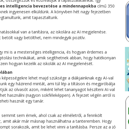
k, összegezzük és közreadjuk a tapasztalatainkat. Így
es intelligencia bevezetése a mindennapokba
című 350
nknek ingyenesen elküldünk. A könyvben hét nagy fejezetben
tanultunk, amit tapasztaltunk.
hatásokkal van a tanításra, az iskolára az AI megjelenése.
t betölt vagy betölthet, nem mindegyik pozitív.
y mi is a mesterséges intelligencia, és hogyan érdemes a
ptolási technikákat, amik segíthetnek abban, hogy hatékonyan
zein hogyan kezelik az iskolák az AI megjelenését.
olában
n képességekre lehet majd szüksége a diákjainknak egy AI-val
Adunk egy házirend mintát, ami túl lép a tiltáson és megpróbálja
zetjük az olvasót azon, miként lehet tananyagot készíteni AI-val
ehet használni (nagyon sokféleképpen). A fejezet végén arról is
heti hasznát egy tanár.
semmit sem érnek, ahol csak az elméletről, a fennkölt
er, amit akár már másnap használhatna a tanteremben. Hogy
ompt sorakozik, amit be lehet vinni a tanításba. Persze az a jó