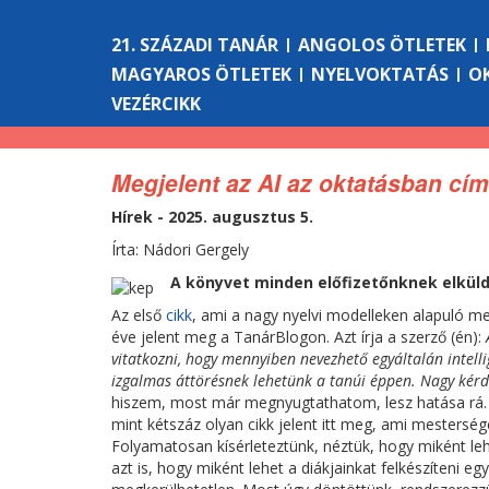
21. SZÁZADI TANÁR
ANGOLOS ÖTLETEK
MAGYAROS ÖTLETEK
NYELVOKTATÁS
O
VEZÉRCIKK
Megjelent az AI az oktatásban cí
Hírek - 2025. augusztus 5.
Írta: Nádori Gergely
A könyvet minden előfizetőnknek elküld
Az első
cikk
, ami a nagy nyelvi modelleken alapuló m
éve jelent meg a TanárBlogon. Azt írja a szerző (én):
vitatkozni, hogy mennyiben nevezhető egyáltalán intell
izgalmas áttörésnek lehetünk a tanúi éppen. Nagy kérd
hiszem, most már megnyugtathatom, lesz hatása rá. 
mint kétszáz olyan cikk jelent itt meg, ami mesterséges
Folyamatosan kísérleteztünk, néztük, hogy miként leh
azt is, hogy miként lehet a diákjainkat felkészíteni eg