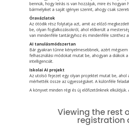
bennük, hogy leírás is van hozzájuk, mire és hogyan 
bármelyiket a saját igényei szerint, ahogy csak szeret
Óravázlatok
Az ötödik rész folytatja azt, amit az előző megkezdet
be, olyan foglalkozásokról, ahol előkerült a mesterség
van mindenféle tantárgyhoz és mindenféle szinthez a
AI tanulásmódszertan
Bár gyakran tűnne kényelmesebbnek, azért mégsem leh
felhasználási módokat mutat be, ahogyan a diákok a t
intelligenciát.
Iskolai AI projekt
Az utolsó fejezet egy olyan projektet mutat be, ahol
mérhették össze az ügyességüket. A különféle feladat
A könyvet minden régi és új előfizetőnknek elküldjük.