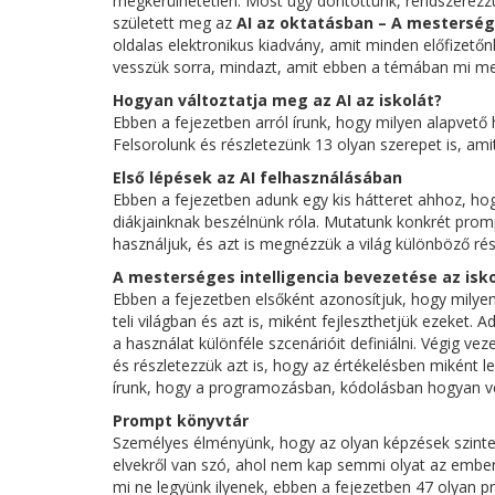
megkerülhetetlen. Most úgy döntöttünk, rendszerezzü
született meg az
AI az oktatásban – A mesterség
oldalas elektronikus kiadvány, amit minden előfizető
vesszük sorra, mindazt, amit ebben a témában mi meg
Hogyan változtatja meg az AI az iskolát?
Ebben a fejezetben arról írunk, hogy milyen alapvető 
Felsorolunk és részletezünk 13 olyan szerepet is, ami
Első lépések az AI felhasználásában
Ebben a fejezetben adunk egy kis hátteret ahhoz, hog
diákjainknak beszélnünk róla. Mutatunk konkrét prom
használjuk, és azt is megnézzük a világ különböző rés
A mesterséges intelligencia bevezetése az isk
Ebben a fejezetben elsőként azonosítjuk, hogy milye
teli világban és azt is, miként fejleszthetjük ezeket. 
a használat különféle szcenárióit definiálni. Végig ve
és részletezzük azt is, hogy az értékelésben miként l
írunk, hogy a programozásban, kódolásban hogyan ve
Prompt könyvtár
Személyes élményünk, hogy az olyan képzések szinte 
elvekről van szó, ahol nem kap semmi olyat az emb
mi ne legyünk ilyenek, ebben a fejezetben 47 olyan pr