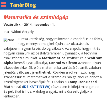
Tanár
Blog
Matematika és számítógép
Vezércikk - 2014. november 1.
Írta: Nádori Gergely
Furcsa kettősség, hogy miközben a csapból is az folyik,
hogy mennyire meg kell újulnia az oktatásnak,
valójában nagyon kevés dolog változik. Az alapok, hogy mit és
hogyan csinálunk az osztályteremben ugyanazok, a technika
csak színezi a munkát. A
Mathematica
szoftver és a
Wolfram
Alpha
kereső egyik alkotója,
Conrad Wolfram
azonban olyan
elképzelésekkel állt elő a matematika tanításáról, amik valóban
jelentős változást jelenthetnek. Röviden arról van szó, hogy
szabadítsuk fel matematikát a számolás rabigájából és ehhez a
számítógépeket használjuk fel. Oldalán a
Computer-Based
Math
nevű (
IDE KATTINTVA
) részltesen is kifejti mire gondol
és példákat is hoz. A dolog alapjait, mi is összefoglaljuk a
lentiekben.