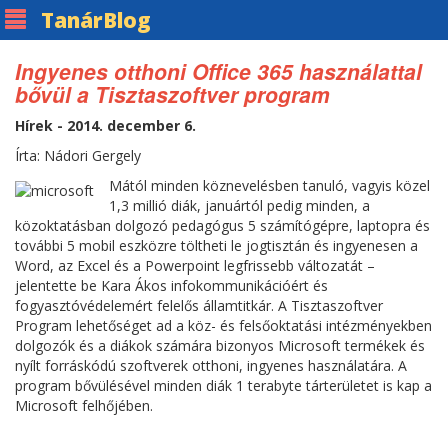
Tanár
Blog
Ingyenes otthoni Office 365 használattal
bővül a Tisztaszoftver program
Hírek - 2014. december 6.
Írta: Nádori Gergely
Mától minden köznevelésben tanuló, vagyis közel
1,3 millió diák, januártól pedig minden, a
közoktatásban dolgozó pedagógus 5 számítógépre, laptopra és
további 5 mobil eszközre töltheti le jogtisztán és ingyenesen a
Word, az Excel és a Powerpoint legfrissebb változatát –
jelentette be Kara Ákos infokommunikációért és
fogyasztóvédelemért felelős államtitkár. A Tisztaszoftver
Program lehetőséget ad a köz- és felsőoktatási intézményekben
dolgozók és a diákok számára bizonyos Microsoft termékek és
nyílt forráskódú szoftverek otthoni, ingyenes használatára. A
program bővülésével minden diák 1 terabyte tárterületet is kap a
Microsoft felhőjében.