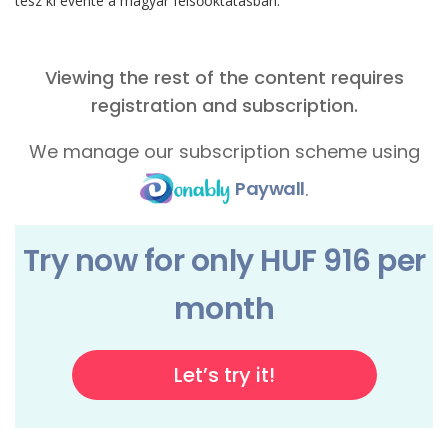
tesz ki évente a magyar felsőoktatásban.