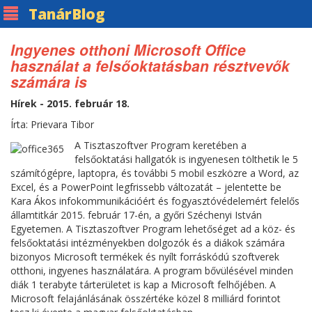
Tanár
Blog
Ingyenes otthoni Microsoft Office
használat a felsőoktatásban résztvevők
számára is
Hírek - 2015. február 18.
Írta: Prievara Tibor
A Tisztaszoftver Program keretében a
felsőoktatási hallgatók is ingyenesen tölthetik le 5
számítógépre, laptopra, és további 5 mobil eszközre a Word, az
Excel, és a PowerPoint legfrissebb változatát – jelentette be
Kara Ákos infokommunikációért és fogyasztóvédelemért felelős
államtitkár 2015. február 17-én, a győri Széchenyi István
Egyetemen. A Tisztaszoftver Program lehetőséget ad a köz- és
felsőoktatási intézményekben dolgozók és a diákok számára
bizonyos Microsoft termékek és nyílt forráskódú szoftverek
otthoni, ingyenes használatára. A program bővülésével minden
diák 1 terabyte tárterületet is kap a Microsoft felhőjében. A
Microsoft felajánlásának összértéke közel 8 milliárd forintot