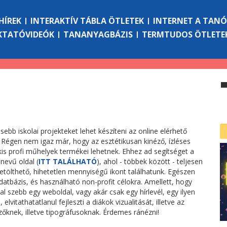
HÍREK
INTERAKTÍV TÁBLA ÖTLETEK
INTERNET A TAN
KTATÓVIDEÓK
TANANYAGBÁZIS
TERMTUDOS ÖTLETE
sebb iskolai projekteket lehet készíteni az online elérhető
Régen nem igaz már, hogy az esztétikusan kinéző, ízléses
s profi műhelyek termékei lehetnek. Ehhez ad segítséget a
nevű oldal (
ITT TALÁLHATÓ
), ahol - többek között - teljesen
etölthető, hihetetlen mennyiségű ikont találhatunk. Egészen
atbázis, és használható non-profit célokra. Amellett, hogy
al szebb egy weboldal, vagy akár csak egy hírlevél, egy ilyen
elvitathatatlanul fejleszti a diákok vizualitását, illetve az
ezőknek, illetve tipográfusoknak. Érdemes ránézni!