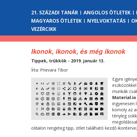
21. SZÁZADI TANÁR
ANGOLOS ÖTLETEK
MAGYAROS ÖTLETEK
NYELVOKTATÁS
O
VEZÉRCIKK
Ikonok, ikonok, és még ikonok
Tippek, trükkök - 2019. január 13.
Írta: Prievara Tibor
Egyre igénye
eszközökkel 
munkák csaki
Material.io
ingyenesen l
komoly az ad
tényleg sokk
megoldással, 
oldalon rengeteg tipp, ötlet található kezdő ikonterv