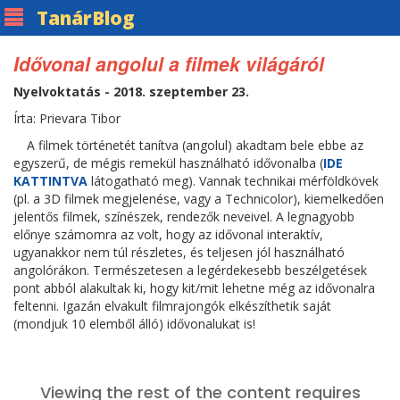
Tanár
Blog
Idővonal angolul a filmek világáról
Nyelvoktatás - 2018. szeptember 23.
Írta: Prievara Tibor
A filmek történetét tanítva (angolul) akadtam bele ebbe az
egyszerű, de mégis remekül használható idővonalba (
IDE
KATTINTVA
látogatható meg). Vannak technikai mérföldkövek
(pl. a 3D filmek megjelenése, vagy a Technicolor), kiemelkedően
jelentős filmek, színészek, rendezők neveivel. A legnagyobb
előnye számomra az volt, hogy az idővonal interaktív,
ugyanakkor nem túl részletes, és teljesen jól használható
angolórákon. Természetesen a legérdekesebb beszélgetések
pont abból alakultak ki, hogy kit/mit lehetne még az idővonalra
feltenni. Igazán elvakult filmrajongók elkészíthetik saját
(mondjuk 10 elemből álló) idővonalukat is!