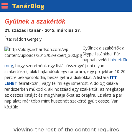
Tanár
Blog
Gyűlnek a szakértők
21. századi tanár - 2015. március 27.
Írta: Nádori Gergely
Gyűlnek a szakértők a
Skype listánkba. Pár
nappal ezelőtt
hirdettük
meg
, hogy szeretnénk egy listát összegyűjteni olyan
szakértőkről, akik hajlandóak egy tanórára, egy projektbe 10-20
percre bekapcsolódni, beszélgetni a diákokkal. A listára
ITT
LEHET
feliratkozni, vagy felírni egy ismerőst. A dolog kaláka
rendszerben működik, aki hozzáad egy szakértőt, az megkapja
az összes listáját és megívhatja őket az órájára. Ez alatt a pár
nap alatt már több mint huszonöt szakértő gyűlt össze. Van
köztük: