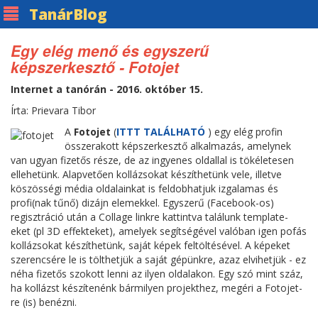
Tanár
Blog
Egy elég menő és egyszerű
képszerkesztő - Fotojet
Internet a tanórán - 2016. október 15.
Írta: Prievara Tibor
A
Fotojet
(
ITTT TALÁLHATÓ
) egy elég profin
összerakott képszerkesztő alkalmazás, amelynek
van ugyan fizetős része, de az ingyenes oldallal is tökéletesen
ellehetünk. Alapvetően kollázsokat készíthetünk vele, illetve
köszösségi média oldalainkat is feldobhatjuk izgalamas és
profi(nak tűnő) dizájn elemekkel. Egyszerű (Facebook-os)
regisztráció után a Collage linkre kattintva találunk template-
eket (pl 3D effekteket), amelyek segítségével valóban igen pofás
kollázsokat készíthetünk, saját képek feltöltésével. A képeket
szerencsére le is tölthetjük a saját gépünkre, azaz elvihetjük - ez
néha fizetős szokott lenni az ilyen oldalakon. Egy szó mint száz,
ha kollázst készítenénk bármilyen projekthez, megéri a Fotojet-
re (is) benézni.