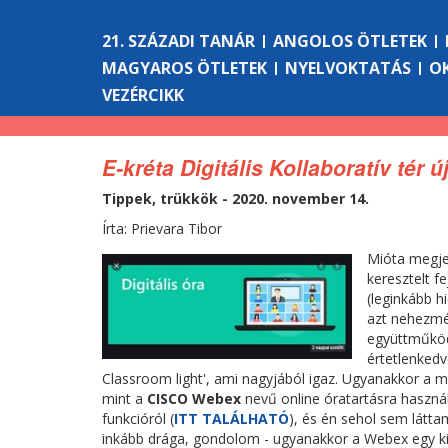
21. SZÁZADI TANÁR
ANGOLOS ÖTLETEK
MAGYAROS ÖTLETEK
NYELVOKTATÁS
O
VEZÉRCIKK
E-kréta Digitális Kollaboratív tér ú
Tippek, trükkök - 2020. november 14.
Írta: Prievara Tibor
Mióta megjel
keresztelt f
(leginkább hi
azt nehezmén
együttműködé
értetlenkedv
Classroom light', ami nagyjából igaz. Ugyanakkor a m
mint a
CISCO Webex
nevű online óratartásra használ
funkcióról (
ITT TALÁLHATÓ
), és én sehol sem látta
inkább drága, gondolom - ugyanakkor a Webex egy kip