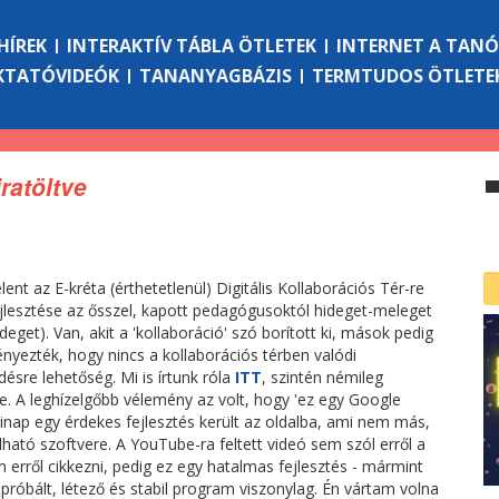
HÍREK
INTERAKTÍV TÁBLA ÖTLETEK
INTERNET A TAN
KTATÓVIDEÓK
TANANYAGBÁZIS
TERMTUDOS ÖTLETE
jratöltve
ent az E-kréta (érthetetlenül) Digitális Kollaborációs Tér-re
ejlesztése az ősszel, kapott pedagógusoktól hideget-meleget
deget). Van, akit a 'kollaboráció' szó borított ki, mások pedig
yezték, hogy nincs a kollaborációs térben valódi
sre lehetőség. Mi is írtunk róla
ITT
, szintén némileg
e. A leghízelgőbb vélemény az volt, hogy 'ez egy Google
inap egy érdekes fejlesztés került az oldalba, ami nem más,
ható szoftvere. A YouTube-ra feltett videó sem szól erről a
m erről cikkezni, pedig ez egy hatalmas fejlesztés - mármint
róbált, létező és stabil program viszonylag. Én vártam volna