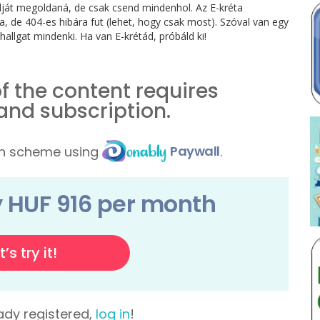
dját megoldaná, de csak csend mindenhol. Az E-kréta
róla, de 404-es hibára fut (lehet, hogy csak most). Szóval van egy
hallgat mindenki. Ha van E-krétád, próbáld ki!