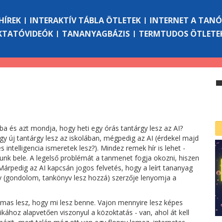
HÍREK
INTERAKTÍV TÁBLA ÖTLETEK
INTERNET A TAN
KTATÓVIDEÓK
TANANYAGBÁZIS
TERMTUDOS ÖTLETE
ba és azt mondja, hogy heti egy órás tantárgy lesz az AI?
ogy új tantárgy lesz az iskolában, mégpedig az AI (érdekel majd
intelligencia ismeretek lesz?). Mindez remek hír is lehet -
unk bele. A legelső problémát a tanmenet fogja okozni, hiszen
Márpedig az AI kapcsán jogos felvetés, hogy a leírt tananyag
yv (gondolom, tankönyv lesz hozzá) szerzője lenyomja a
mas lesz, hogy mi lesz benne. Vajon mennyire lesz képes
ához alapvetően viszonyul a közoktatás - van, ahol át kell