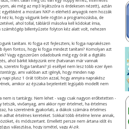
 házit, mert talán még ott van egy floppy lemez, internetes
nyom, aki még az mp3 lejátszóra is érdekesen nézett), aztán
 - ezt egyébként a mostani NKP-n elérhető anyagok nem hozzák
 néz ki, hogy vágjunk bele rögtön a programozásba, de
zetével, ahol tollal, tábláról másolva kell kódokat írnia,
a számítógép billentyűzete folyton kéz alatt volt, nehezen
gunk tanítani. Ki fogja ezt fejleszteni, ki fogja naprakészen
b ilyen fontos, hogy ki fogja mindezt tanítani? Komolyan azt
etek? Vagy egyszerűen odadobunk még egy órát a digitális
zés, ahol bárkit kiképzünk erre (hatvanan már vannak
a, szeretni fogja tanítani? Jó eséllyel nem lesz több ezer ilyen
n
tantárgy
, ami valóban azt igényli, hogy minden nap
 napi plusz 1 órát töltsön azzal, hogy annyira naprakész
lyének, amikor az éjszaka bejelentett legújabb modellt nem
a nem is tantárgy. Nem lehet - vagy csak nagyon erőltetetten -
gy tetszik, vivőanyag, ami akkor nyer értelmet, ha értelmes
zaz, ha szeretnénk gyakorlati, a diákok számára értelmes
em adhat értelmes kereteket. Sokkal több értelme lenne annak,
özöket, és módszertant. Emellett persze nem ártana időt és
gógus választása, hogy ismétel, vagy
AI-zik
.