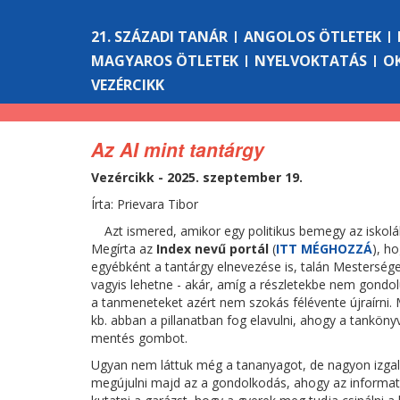
21. SZÁZADI TANÁR
ANGOLOS ÖTLETEK
MAGYAROS ÖTLETEK
NYELVOKTATÁS
O
VEZÉRCIKK
Az AI mint tantárgy
Vezércikk - 2025. szeptember 19.
Írta: Prievara Tibor
Azt ismered, amikor egy politikus bemegy az iskolá
Megírta az
Index nevű portál
(
ITT MÉGHOZZÁ
), h
egyébként a tantárgy elnevezése is, talán Mesterséges 
vagyis lehetne - akár, amíg a részletekbe nem gondol
a tanmeneteket azért nem szokás félévente újraírni. 
kb. abban a pillanatban fog elavulni, ahogy a tankön
mentés gombot.
Ugyan nem láttuk még a tananyagot, de nagyon izgal
megújulni majd az a gondolkodás, ahogy az informatik