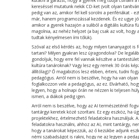
kutatni a garázst, hogy a gyerek meg tudja csinálni a
kereséssel mutatunk nekik CD-ket (volt olyan tanítvá
pedig van az, amikor fel kell sorolni a perifériákat
már, hanem programozással kezdenek. És ez ugye jól
amikor a gyerek hazajön a suliból a digitális kultúra fü
magolnia, az nehéz helyzet (a baj csak az volt, hogy 
tudtak kényelmesen írni tőlük).
Szóval az első kérdés az, hogy milyen tananyagot is fo
tartani? Milyen gyakran lesz újragondolva? De legaláb
gondoljuk, hogy erre fel vannak készítve a tantestül
kultúra tanároknak? Vagy lesz egy remek 30 órás kép
állítólag)? Ő magabiztos lesz ebben, érteni, tudni fogj
pedagógus. Arról nem is beszélve, hogy ha van olya
foglalkozzon vele a pedagógus, az ez. Elvárható, hogy
legyen, hogy a holnapi órán ne nézzen ki teljesen hü
ismeri, a diákok pedig igen.
Arról nem is beszélve, hogy az AI természeténél fogv
tantárgyi keretek közé szorítani. Ez egy eszköz, ha ú
projektekhez, értelmezhető feladatokra használjuk. A
feladatokra használni, ahhoz az AI, mint tantárgy, n
hogy a tanárokat képezzük, az ő kezükbe adjunk eszk
némi szabadságot is rakni, hogy ne az legyen a peda