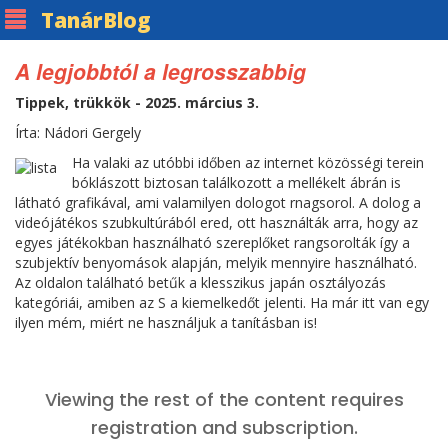
Tanár
Blog
A legjobbtól a legrosszabbig
Tippek, trükkök - 2025. március 3.
Írta: Nádori Gergely
Ha valaki az utóbbi időben az internet közösségi terein
bóklászott biztosan találkozott a mellékelt ábrán is
látható grafikával, ami valamilyen dologot rnagsorol. A dolog a
videójátékos szubkultúrából ered, ott használták arra, hogy az
egyes játékokban használható szereplőket rangsorolták így a
szubjektív benyomások alapján, melyik mennyire használható.
Az oldalon található betűk a klesszikus japán osztályozás
kategóriái, amiben az S a kiemelkedőt jelenti. Ha már itt van egy
ilyen mém, miért ne használjuk a tanításban is!